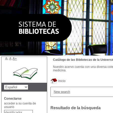
A-
A
A+
Catálogo de las Bibliotecas de la Univer
Nuestro acervo cuenta con una diversa colecc
medicina.
Inicio
New search
Conectarse
acceder a su cuenta de
usuario
Resultado de la búsqueda