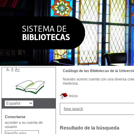
A-
A
A+
Catálogo de las Bibliotecas de la Univer
Nuestro acervo cuenta con una diversa colecc
medicina.
Inicio
New search
Conectarse
acceder a su cuenta de
usuario
Resultado de la búsqueda