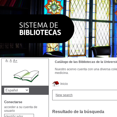
A-
A
A+
Catálogo de las Bibliotecas de la Univer
Nuestro acervo cuenta con una diversa colecc
medicina.
Inicio
New search
Conectarse
acceder a su cuenta de
usuario
Resultado de la búsqueda