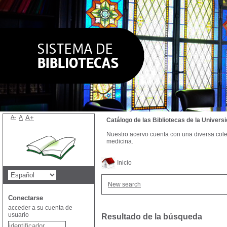
A-
A
A+
Catálogo de las Bibliotecas de la Univer
Nuestro acervo cuenta con una diversa colecc
medicina.
Inicio
New search
Conectarse
acceder a su cuenta de
usuario
Resultado de la búsqueda