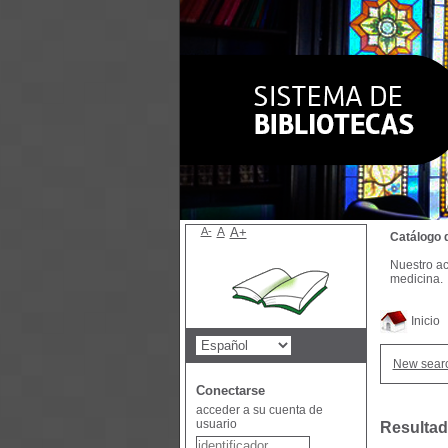
A-
A
A+
Catálogo 
Nuestro ac
medicina.
Inicio
New sear
Conectarse
acceder a su cuenta de
usuario
Resultad