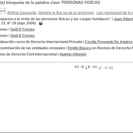
o(s) búsqueda de la palabra clave 'PERSONAS FISÍCAS'
Refinar búsqueda
Générer le flux rss de la recherche
Lien permanent de la 
mpuesto a la renta de las personas físicas y las cargas familiares"
/
Juan Alber
. 15, N° 29 (ago. 2006)
onas
/
Saúl D Cestau
onas
/
Saúl D Cestau
lización curso de Derecho Internacional Privado
/
Cecilia Fresnedo De Aguirre
enominación de las entidades estatales
/
Emilio Biasco
en Revista de Derecho Púb
ma de Derecho Civil Internacional
/
Quintin Alfonsín
1
(1 - 6 / 6)