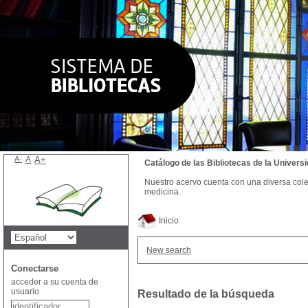
A-
A
A+
Catálogo de las Bibliotecas de la Univer
Nuestro acervo cuenta con una diversa colecc
medicina.
Inicio
New search
Conectarse
acceder a su cuenta de
usuario
Resultado de la búsqueda