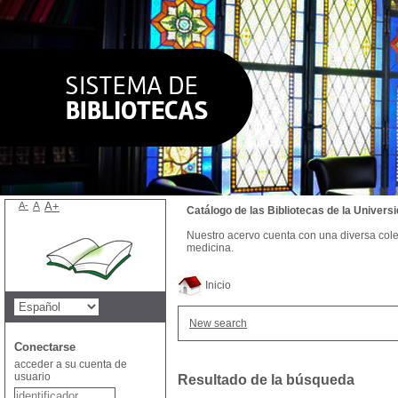
A-
A
A+
Catálogo de las Bibliotecas de la Univer
Nuestro acervo cuenta con una diversa colecc
medicina.
Inicio
New search
Conectarse
acceder a su cuenta de
usuario
Resultado de la búsqueda