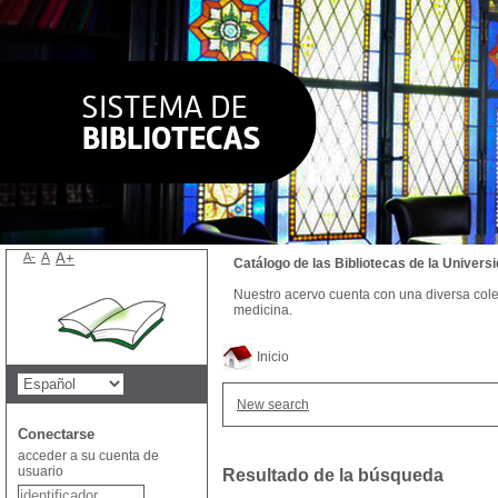
A-
A
A+
Catálogo de las Bibliotecas de la Univer
Nuestro acervo cuenta con una diversa colecc
medicina.
Inicio
New search
Conectarse
acceder a su cuenta de
usuario
Resultado de la búsqueda