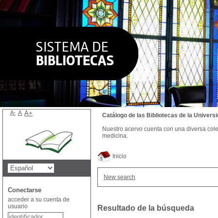
A-
A
A+
Catálogo de las Bibliotecas de la Univer
Nuestro acervo cuenta con una diversa colecc
medicina.
Inicio
New search
Conectarse
acceder a su cuenta de
usuario
Resultado de la búsqueda