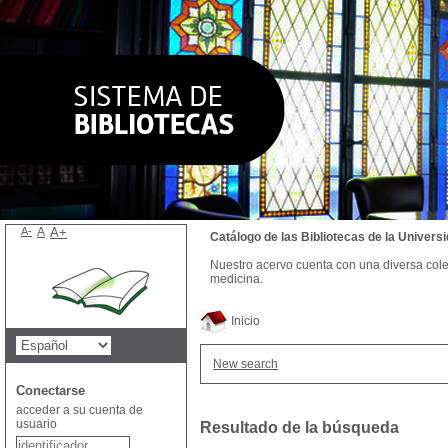
A-
A
A+
Catálogo de las Bibliotecas de la Univer
Nuestro acervo cuenta con una diversa colecc
medicina.
Inicio
New search
Conectarse
acceder a su cuenta de
usuario
Resultado de la búsqueda