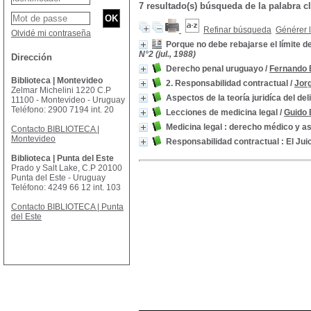
7 resultado(s) búsqueda de la palabra 
Refinar búsqueda
Générer l
Olvidé mi contraseña
Porque no debe rebajarse el límite de
N°2 (jul., 1988)
Dirección
Derecho penal uruguayo
/
Fernando 
Biblioteca | Montevideo
2. Responsabilidad contractual
/
Jor
Zelmar Michelini 1220 C.P
Aspectos de la teoría juridíca del del
11100 - Montevideo - Uruguay
Teléfono: 2900 7194 int. 20
Lecciones de medicina legal
/
Guido 
Medicina legal : derecho médico y a
Contacto BIBLIOTECA |
Montevideo
Responsabilidad contractual : El Jui
Biblioteca | Punta del Este
Prado y Salt Lake, C.P 20100
Punta del Este - Uruguay
Teléfono: 4249 66 12 int. 103
Contacto BIBLIOTECA | Punta
del Este