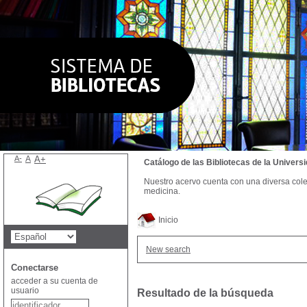
A-
A
A+
Catálogo de las Bibliotecas de la Univer
Nuestro acervo cuenta con una diversa colecc
medicina.
Inicio
New search
Conectarse
acceder a su cuenta de
usuario
Resultado de la búsqueda