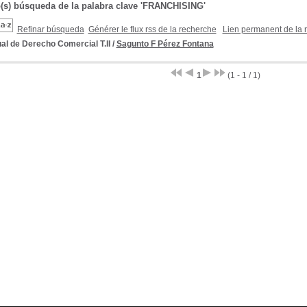
o(s) búsqueda de la palabra clave 'FRANCHISING'
Refinar búsqueda
Générer le flux rss de la recherche
Lien permanent de la 
al de Derecho Comercial T.II
/
Sagunto F Pérez Fontana
1
(1 - 1 / 1)