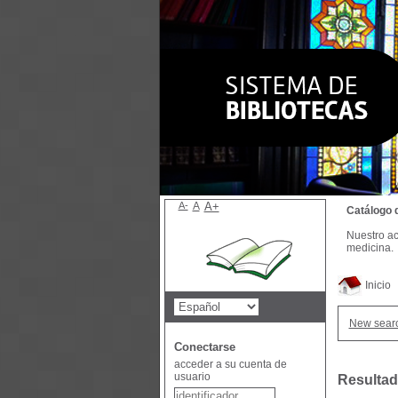
A-
A
A+
Catálogo 
Nuestro ac
medicina.
Inicio
New sear
Conectarse
acceder a su cuenta de
usuario
Resultad