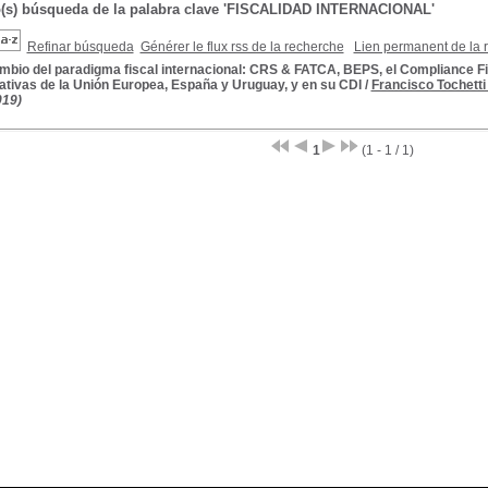
o(s) búsqueda de la palabra clave 'FISCALIDAD INTERNACIONAL'
Refinar búsqueda
Générer le flux rss de la recherche
Lien permanent de la 
mbio del paradigma fiscal internacional: CRS & FATCA, BEPS, el Compliance Fisc
ativas de la Unión Europea, España y Uruguay, y en su CDI
/
Francisco Tochetti
019)
1
(1 - 1 / 1)