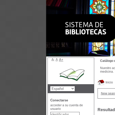
A-
A
A+
Catálogo 
Nuestro ac
medicina.
Inicio
New sear
Conectarse
acceder a su cuenta de
usuario
Resultad