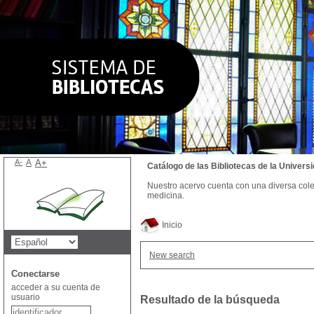
A-
A
A+
Catálogo de las Bibliotecas de la Univer
Nuestro acervo cuenta con una diversa colecc
medicina.
Inicio
New search
Conectarse
acceder a su cuenta de
usuario
Resultado de la búsqueda