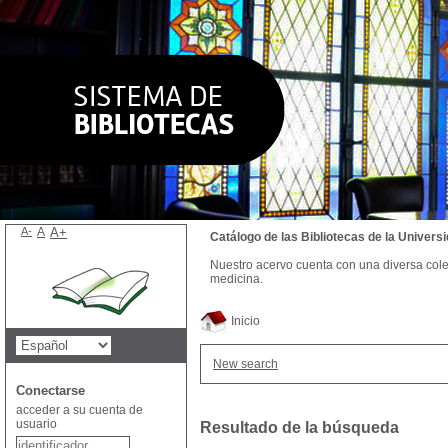
A-
A
A+
Catálogo de las Bibliotecas de la Univer
Nuestro acervo cuenta con una diversa colecc
medicina.
Inicio
New search
Conectarse
acceder a su cuenta de
usuario
Resultado de la búsqueda