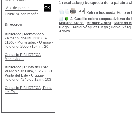
1 resultado(s) búsqueda de la palabr
Refinar búsqueda
Générer l
Olvidé mi contraseña
2. Cursillo sobre cooperativismo de l
Mariano Arana
;
Mariano Arana
;
Mariano A
Dirección
Diago
;
Daniel Vázquez Diago
;
Daniel Vázq
Adolfo
Biblioteca | Montevideo
Zelmar Michelini 1220 C.P
11100 - Montevideo - Uruguay
Teléfono: 2900 7194 int. 20
Contacto BIBLIOTECA |
Montevideo
Biblioteca | Punta del Este
Prado y Salt Lake, C.P 20100
Punta del Este - Uruguay
Teléfono: 4249 66 12 int. 103
Contacto BIBLIOTECA | Punta
del Este