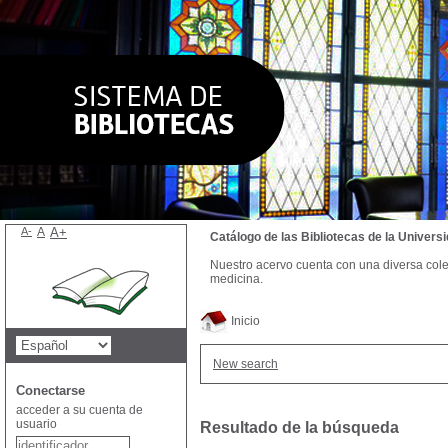
A-
A
A+
Catálogo de las Bibliotecas de la Univer
Nuestro acervo cuenta con una diversa colecc
medicina.
Inicio
New search
Conectarse
acceder a su cuenta de
usuario
Resultado de la búsqueda