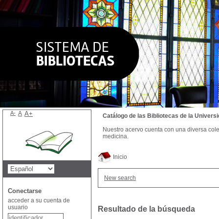
A-
A
A+
Catálogo de las Bibliotecas de la Univer
Nuestro acervo cuenta con una diversa colecc
medicina.
Inicio
New search
Conectarse
acceder a su cuenta de
usuario
Resultado de la búsqueda