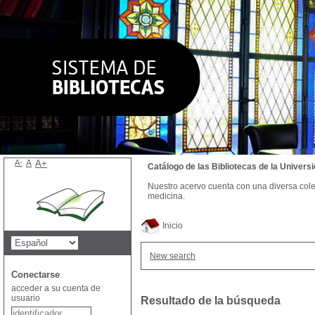
A-
A
A+
Catálogo de las Bibliotecas de la Univer
Nuestro acervo cuenta con una diversa colecc
medicina.
Inicio
New search
Conectarse
acceder a su cuenta de
usuario
Resultado de la búsqueda