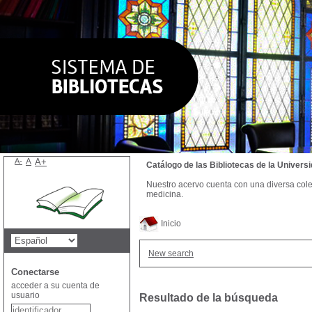
A-
A
A+
Catálogo de las Bibliotecas de la Univer
Nuestro acervo cuenta con una diversa colecc
medicina.
Inicio
New search
Conectarse
acceder a su cuenta de
usuario
Resultado de la búsqueda