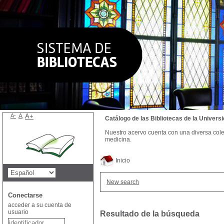
A-
A
A+
Catálogo de las Bibliotecas de la Univer
Nuestro acervo cuenta con una diversa colecc
medicina.
Inicio
New search
Conectarse
acceder a su cuenta de
usuario
Resultado de la búsqueda