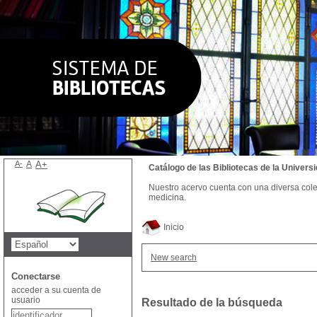
A-
A
A+
Catálogo de las Bibliotecas de la Univer
Nuestro acervo cuenta con una diversa colecc
medicina.
Inicio
New search
Conectarse
acceder a su cuenta de
usuario
Resultado de la búsqueda