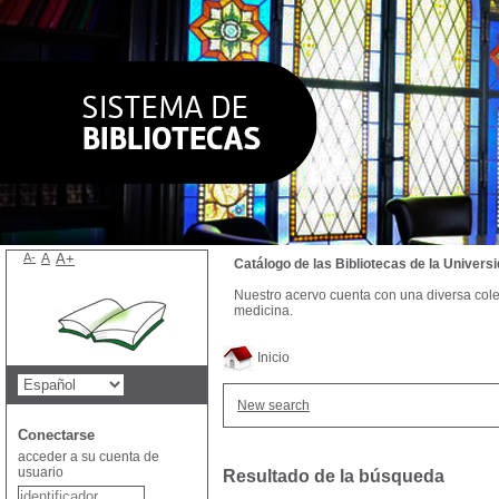
A-
A
A+
Catálogo de las Bibliotecas de la Univer
Nuestro acervo cuenta con una diversa colecc
medicina.
Inicio
New search
Conectarse
acceder a su cuenta de
usuario
Resultado de la búsqueda