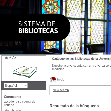
A-
A
A+
Catálogo de las Bibliotecas de la Univer
Nuestro acervo cuenta con una diversa colecc
medicina.
Inicio
New search
Conectarse
acceder a su cuenta de
usuario
Resultado de la búsqueda