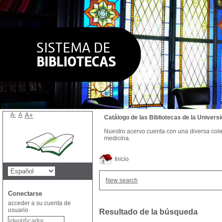
A-
A
A+
Catálogo de las Bibliotecas de la Univer
Nuestro acervo cuenta con una diversa colecc
medicina.
Inicio
New search
Conectarse
acceder a su cuenta de
usuario
Resultado de la búsqueda