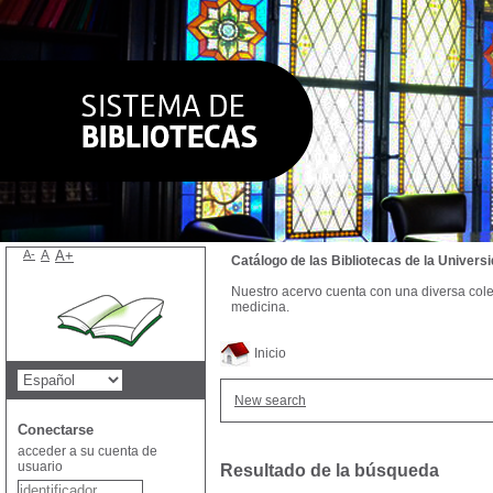
A-
A
A+
Catálogo de las Bibliotecas de la Univer
Nuestro acervo cuenta con una diversa colecc
medicina.
Inicio
New search
Conectarse
acceder a su cuenta de
usuario
Resultado de la búsqueda