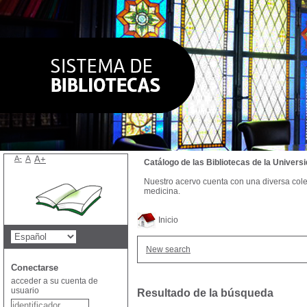
A-
A
A+
Catálogo de las Bibliotecas de la Univer
Nuestro acervo cuenta con una diversa colecc
medicina.
Inicio
New search
Conectarse
acceder a su cuenta de
usuario
Resultado de la búsqueda