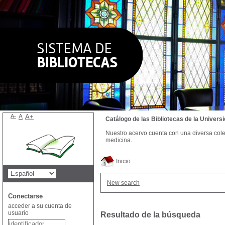
A-
A
A+
Catálogo de las Bibliotecas de la Univer
Nuestro acervo cuenta con una diversa colecc
medicina.
Inicio
New search
Conectarse
acceder a su cuenta de
usuario
Resultado de la búsqueda