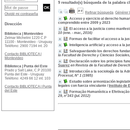
9 resultado(s) búsqueda de la palabra
Refinar búsqueda
Générer l
Olvidé mi contraseña
Acceso y ejercicio al derecho human
comprendido entre 2009 y 2023
Dirección
El acceso a la justicia como manfest
10 (ene. - mar., 2016)
Biblioteca | Montevideo
Zelmar Michelini 1220 C.P
Formas de facilitar el acceso a la jus
11100 - Montevideo - Uruguay
Inteligencia artificial y acceso a la j
Teléfono: 2900 7194 int. 20
Salvaguardando los derechos fundame
Contacto BIBLIOTECA |
la Facultad de Derecho y Ciencias Sociales, 
Montevideo
Declaración sobre los principios fun
Suarez
en Revista de la Facultad de Derecho
Biblioteca | Punta del Este
Prado y Salt Lake, C.P 20100
Introducción a la sociología de la Ad
Punta del Este - Uruguay
Procesal, N° 1 (1985)
Teléfono: 4249 66 12 int. 103
Estudio sobre armonización legislat
legales con fuerza vinculante
/
Instituto de
Contacto BIBLIOTECA | Punta
del Este
Formação Humanística e Efetivação 
29, n°343 (jul. 2012)