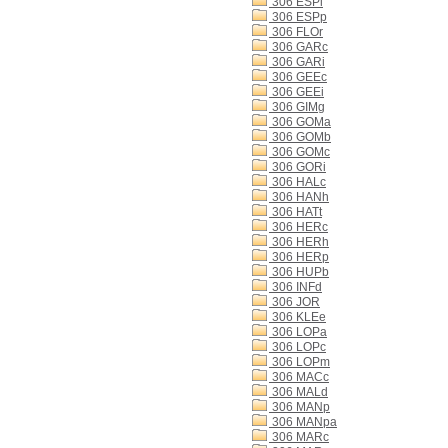
306 ESPi
306 ESPp
306 FLOr
306 GARc
306 GARi
306 GEEc
306 GEEi
306 GIMg
306 GOMa
306 GOMb
306 GOMc
306 GORi
306 HALc
306 HANh
306 HATt
306 HERc
306 HERh
306 HERp
306 HUPb
306 INFd
306 JOR
306 KLEe
306 LOPa
306 LOPc
306 LOPm
306 MACc
306 MALd
306 MANp
306 MANpa
306 MARc