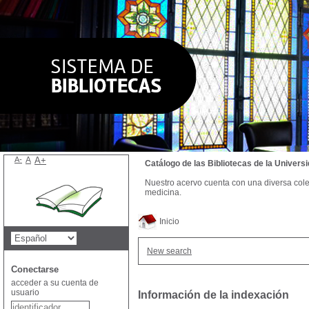
A-
A
A+
Catálogo de las Bibliotecas de la Univer
Nuestro acervo cuenta con una diversa colecc
medicina.
Inicio
New search
Conectarse
acceder a su cuenta de
usuario
Información de la indexación