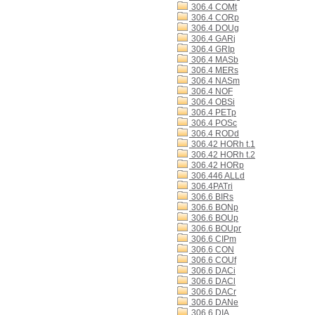
306.4 COMt
306.4 CORp
306.4 DOUg
306.4 GARj
306.4 GRIp
306.4 MASb
306.4 MERs
306.4 NASm
306.4 NOF
306.4 OBSi
306.4 PETp
306.4 POSc
306.4 RODd
306.42 HORh t.1
306.42 HORh t.2
306.42 HORp
306.446 ALLd
306.4PATri
306.6 BIRs
306.6 BONp
306.6 BOUp
306.6 BOUpr
306.6 CIPm
306.6 CON
306.6 COUf
306.6 DACi
306.6 DACl
306.6 DACr
306.6 DANe
306.6 DIA