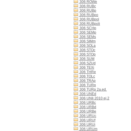
306 ROWe
306 RUBc
306 RUBp
306 RUBpo
306 RUBpol
306 RUBpoli
306 SCHp
306 SEMp
306 SEMs
306 SIMm
306 SOLa
306 STOc
306 STOp
306 SUM
306 SZUd
306 TEXi
306 THRe
306 TOLc
306 TRAp
306 TURp
306 TURp 2a.ed.
306 UNEd
306 UNIi 2010 ej.2
306 URBc
306 URBd
306 URBe
306 URUc
306 URUf
306 URUi
306 URUm