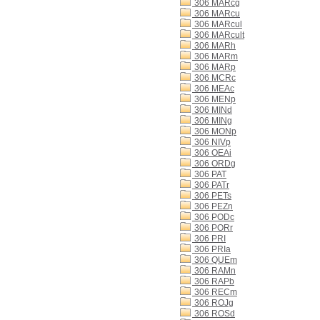
306 MARcg
306 MARcu
306 MARcul
306 MARcult
306 MARh
306 MARm
306 MARp
306 MCRc
306 MEAc
306 MENp
306 MINd
306 MINg
306 MONp
306 NIVp
306 OEAi
306 ORDg
306 PAT
306 PATr
306 PETs
306 PEZn
306 PODc
306 PORr
306 PRI
306 PRIa
306 QUEm
306 RAMn
306 RAPb
306 RECm
306 ROJg
306 ROSd