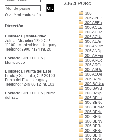
306.4 PORc
306
Olvidé mi contraseña
306 ABE d
306 ABEa
Dirección
306 ACEp
306 ACHc
Biblioteca | Montevideo
306 AGUa
Zelmar Michelini 1220 C.P
306 ALVm
11100 - Montevideo - Uruguay
306 ANDm
Teléfono: 2900 7194 int. 20
306 ANDp
306 AREm
Contacto BIBLIOTECA |
306 AROc
Montevideo
306 AROr
306 ASUc
Biblioteca | Punta del Este
306 ASUe
Prado y Salt Lake, C.P 20100
306 BANc
Punta del Este - Uruguay
306 BAUcu
Teléfono: 4249 66 12 int. 103
306 BAYd
Contacto BIBLIOTECA | Punta
306 BAYp
del Este
306 BELs
306 BENe
306 BENec
306 BENo
306 BENr
306 BENv
306 BERa
306 BERc
306 BERi