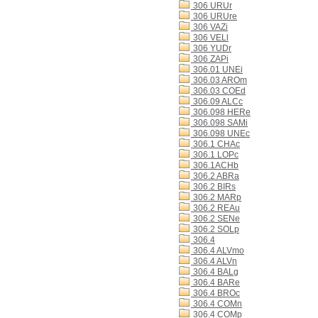
306 URUr
306 URUre
306 VAZi
306 VELl
306 YUDr
306 ZAPi
306.01 UNEi
306.03 AROm
306.03 COEd
306.09 ALCc
306.098 HERe
306.098 SAMi
306.098 UNEc
306.1 CHAc
306.1 LOPc
306.1ACHb
306.2 ABRa
306.2 BIRs
306.2 MARp
306.2 REAu
306.2 SENe
306.2 SOLp
306.4
306.4 ALVmo
306.4 ALVn
306.4 BALg
306.4 BARe
306.4 BROc
306.4 COMn
306.4 COMp