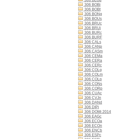
306 BLOd
306 BOBi
306 BOBt
306 BONg
306 BOUs
306 BRUc
306 BRUi
306 BURc
306 BURF
306 CALs
306 CANp
306 CASm
306 CEMa
306 CERa
306 CERc
306 COLg
306 COLm
306 COLp
306 CONs
306 CORp
306 CUAc
306 CVJn
306 DANd
306 DIPi
306 DOMi 2014
306 EAGc
306 ECOa
306 ECOn
306 ENCb
306 ESPc