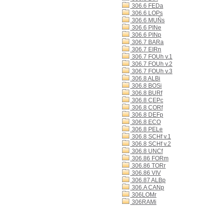
306.6 FEDa
306.6 LOPs
306.6 MUÑs
306.6 PINe
306.6 PINp
306.7 BARa
306.7 EIRn
306.7 FOUh v.1
306.7 FOUh v.2
306.7 FOUh v.3
306.8 ALBi
306.8 BOSi
306.8 BURf
306.8 CEPc
306.8 CORf
306.8 DEFp
306.8 ECO
306.8 PELe
306.8 SCHf v.1
306.8 SCHf v.2
306.8 UNCf
306.86 FORm
306.86 TORr
306.86 VIV
306.87 ALBp
306.A CANp
306LOMr
306RAMi