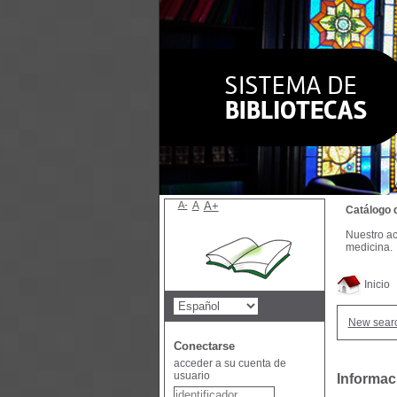
A-
A
A+
Catálogo 
Nuestro ac
medicina.
Inicio
New sear
Conectarse
acceder a su cuenta de
usuario
Informac