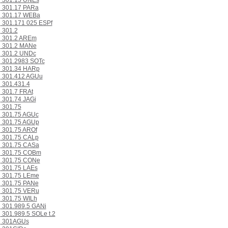
301.15 UNEs
301.17 PARa
301.17 WEBa
301.171 025 ESPf
301.2
301.2 AREm
301.2 MANe
301.2 UNDc
301.2983 SOTc
301.34 HARp
301.412 AGUu
301.431.4
301.7 FRAt
301.74 JAGi
301.75
301.75 AGUc
301.75 AGUp
301.75 AROf
301.75 CALp
301.75 CASa
301.75 COBm
301.75 CONe
301.75 LAEs
301.75 LEme
301.75 PANe
301.75 VERu
301.75 WILh
301.989.5 GANi
301.989.5 SOLe t.2
301AGUs