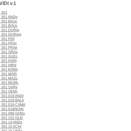
VIDt v.1
301
301 ANDp
301 BAUc
301 BOUc
301 DURre
301 DURreg
301 FISf
301 FRAc
301 FRAe
301 GRAs
301 GUEc
301 HARi
301 HIRd
301 KONh
301 MARi
301 MAZu
301 MUMc
301 SARe
301 VENh
301.018 ANDt
301.018 BALh
301.018 CAMd
301.018NOVe
301.098 GONs
301.102 GLEi
301.14 ANDs
301.15 ACHi