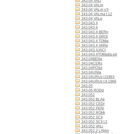
343.04 VALI
343.04 VALm
343.04 VALm v.5
343.04 VALma t.12
343.04 VALp
343.043 4
343.043.4
343.043.4 BERn
343.043.4 GROr
343.043.4 TOMa
343.043.4 VARe
343.043.4JACt
343.043.4TOMa8a.ed
343.04BENp
343.04CERs
343.04POSd
343.04UNIa
343.04URUs t.I1963
343.04URUs t.II 1966
343.05
343.05 RODd
343.052
343.052 BLAe
343.052 CEDr
343.052 PERi
343.052 ROMi
343.052 SCIi
343.052 SCIi t.2
343.052 VALi
343.052.2 LANm