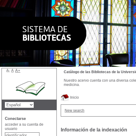
A-
A
A+
Catálogo de las Bibliotecas de la Univer
Nuestro acervo cuenta con una diversa colecc
medicina.
Inicio
New search
Conectarse
acceder a su cuenta de
usuario
Información de la indexación