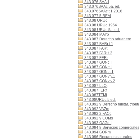
343.076 SAAd
343.076SAAc 5a. ed.
343.076SAAc t.1 2016
343.077.5 REAl
343.08 URUc
343.08 URUc 1964
343.08 URUc 5a. ed.
343.084 MAYp
343.087 Derecho aduanero
343.087 BARr t.1
343.087 FARt
343.087 FARt t.2
343.087 FERr
343.087 GONc I
343.087 GONc II
343.087 GONt t.1
343.087 GONv v.1
343.087 GONv v.2
343.087 LLOt
343.087FERr
343.087TEMt
343.08URUc 5.ed.
343.092 9 Derecho militar, tributa
343.092 VAZm
343.092.2 FACc
343.092.9 COMs
343.093 GAGd I
343.094 8 Servicios comerciale
343.094 GORm
343.096 Recursos naturales