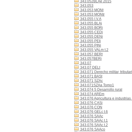
343.052BLAe 2015
343.053
343.053 MONt
343.053 MONtr
343.055 I.V.A
343.055 BLAi
343.055 BORi
343.055 CEDi
343.055 DENi
343.055 PEIi
343.055 PINi
343.055 VALm t.2
343.057 BERt
343.057BERi
343.07
343.07 DELt
343.071 Derecho militar, tributar
343.071 BASt
343.071 SZAc
343.071SZAa Tomo1
343.074 5 Desarrollo rural
343.074 AREm
343.076 Agricultura e industrias
343.076 CASi
343.076 CON
343.076 GELc t.6
343.076 SAAc
343.076 SAAc t.1
343.076 SAAc t.2
343.076 SAAco