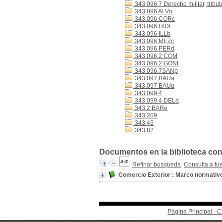
343.096 7 Derecho militar, tribut
343.096 ALVn
343.096 CORc
343.096 HIDl
343.096 ILLb
343.096 MEZc
343.096 PERd
343.096.2 COM
343.096.2 GONt
343.096.7SANp
343.097 BAUa
343.097 BAUu
343.099.4
343.099.4 DELd
343.2 BARe
343.209
343.45
343.82
Documentos en la biblioteca con 
Refinar búsqueda
Consulta a fu
Comercio Exterior : Marco normativo
Página Principal -