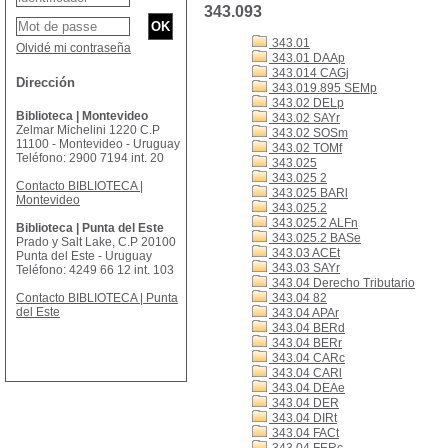
343.093
343.01
Olvidé mi contraseña
343.01 DAAp
343.014 CAGj
Dirección
343.019.895 SEMp
343.02 DELp
Biblioteca | Montevideo
343.02 SAYr
Zelmar Michelini 1220 C.P
343.02 SOSm
11100 - Montevideo - Uruguay
343.02 TOMf
Teléfono: 2900 7194 int. 20
343.025
343.025 2
Contacto BIBLIOTECA |
343.025 BARl
Montevideo
343.025.2
343.025.2 ALFn
Biblioteca | Punta del Este
343.025.2 BASe
Prado y Salt Lake, C.P 20100
343.03 ACEt
Punta del Este - Uruguay
343.03 SAYr
Teléfono: 4249 66 12 int. 103
343.04 Derecho Tributario
Contacto BIBLIOTECA | Punta
343.04 82
del Este
343.04 APAr
343.04 BERd
343.04 BERr
343.04 CARc
343.04 CARl
343.04 DEAe
343.04 DER
343.04 DIRt
343.04 FACt