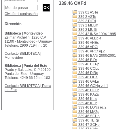
339.46 OXFd
339.01 ASTe
Olvidé mi contraseña
339.2 ASTe
339.2 DIEd
Dirección
339.2 MELm
339.2 MUSi
Biblioteca | Montevideo
339.42 INSe 1994-1995
Zelmar Michelini 1220 C.P
339.46 ALBp 4
11100 - Montevideo - Uruguay
339.46 ANEs
Teléfono: 2900 7194 int. 20
339.46 AROt
339.46 AROt ej.2
Contacto BIBLIOTECA |
339.46 BANi 2000/2001
Montevideo
339.46 BIDr
339.46 CEPp
Biblioteca | Punta del Este
339.46 COLp
Prado y Salt Lake, C.P 20100
339.46 DIRp
Punta del Este - Uruguay
339.46 FIDe
Teléfono: 4249 66 12 int. 103
339.46 GALp
Contacto BIBLIOTECA | Punta
339.46 GONp vol.1
del Este
339.46 HOFp
339.46 KAZa
339.46 KLIc
339.46 KLIp
339.46 LONs ej. 2
339.46 MAZp
339.46 SCHp
339.46 TERp
339.47 SCHp