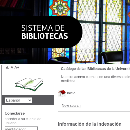
A-
A
A+
Catálogo de las Bibliotecas de la Univer
Nuestro acervo cuenta con una diversa colecc
medicina.
Inicio
New search
Conectarse
acceder a su cuenta de
usuario
Información de la indexación