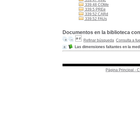
339.47 VINc
339.48 COMe
339.5 PREe
339.52 CARd
339.52 FAUs
Documentos en la biblioteca con 
Refinar búsqueda
Consulta a fu
Las dimensiones faltantes en la med
Página Principal -