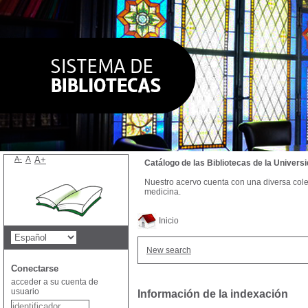
A-
A
A+
Catálogo de las Bibliotecas de la Univer
Nuestro acervo cuenta con una diversa colecc
medicina.
Inicio
New search
Conectarse
acceder a su cuenta de
usuario
Información de la indexación