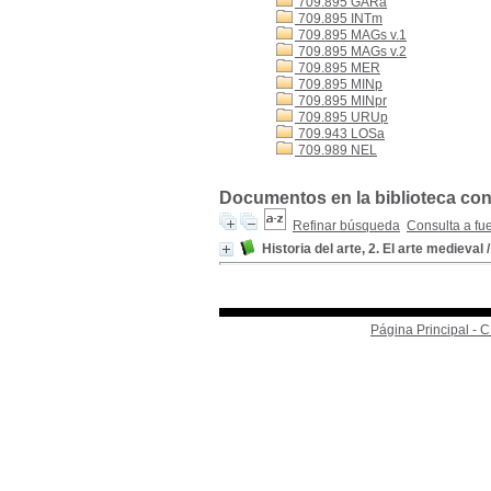
709.895 GARa
709.895 INTm
709.895 MAGs v.1
709.895 MAGs v.2
709.895 MER
709.895 MINp
709.895 MINpr
709.895 URUp
709.943 LOSa
709.989 NEL
Documentos en la biblioteca con 
Refinar búsqueda
Consulta a fu
Historia del arte, 2. El arte medieval
Página Principal -