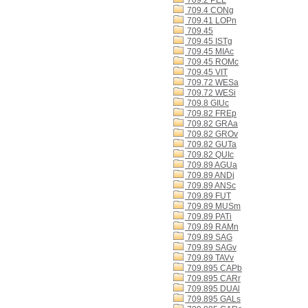
709.2 PEL
709.4 CONg
709.41 LOPn
709.45
709.45 ISTg
709.45 MIAc
709.45 ROMc
709.45 VIT
709.72 WESa
709.72 WESi
709.8 GIUc
709.82 FREp
709.82 GRAa
709.82 GROv
709.82 GUTa
709.82 QUIc
709.89 AGUa
709.89 ANDj
709.89 ANSc
709.89 FUT
709.89 MUSm
709.89 PATi
709.89 RAMn
709.89 SAG
709.89 SAGv
709.89 TAVv
709.895 CAPb
709.895 CARr
709.895 DUAl
709.895 GALs