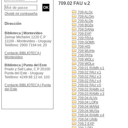
709.02 FAU v.2
709 ALOc
Olvidé mi contraseña
709 ALOm
709 ALOp
Dirección
709 BOZe
709 DANq
Biblioteca | Montevideo
709 EXP
Zelmar Michelini 1220 C.P
709 FRAa
11100 - Montevideo - Uruguay
709 GOMh
Teléfono: 2900 7194 int. 20
709 HIS
709 MUHp
Contacto BIBLIOTECA |
709 PAYa
Montevideo
709 WOLc
709 WOLp
Biblioteca | Punta del Este
709.01 RAMh v.1
Prado y Salt Lake, C.P 20100
709.02 FAU v.1
Punta del Este - Uruguay
709.02 FAU v.3
Teléfono: 4249 66 12 int. 103
709.02 FAU v.4
Contacto BIBLIOTECA | Punta
709.02 FAU v.5
del Este
709.02 RAMh v.2
709.03 RAMh v.3
709.04 ALVp
709.04 LOPe
709.04 MANd
709.04 MUSa
709.04 RAMh v.4
709.04 UNIb
709.2 EXP