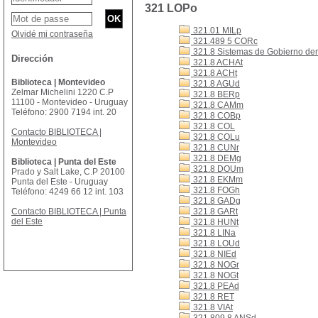
321 LOPo
321.01 MILp
Olvidé mi contraseña
321.489 5 CORc
321.8 Sistemas de Gobierno de
Dirección
321.8 ACHAt
321.8 ACHt
Biblioteca | Montevideo
321.8 AGUd
Zelmar Michelini 1220 C.P
321.8 BERp
11100 - Montevideo - Uruguay
321.8 CAMm
Teléfono: 2900 7194 int. 20
321.8 COBp
321.8 COL
Contacto BIBLIOTECA |
321.8 COLu
Montevideo
321.8 CUNr
321.8 DEMg
Biblioteca | Punta del Este
321.8 DOUm
Prado y Salt Lake, C.P 20100
321.8 EKMm
Punta del Este - Uruguay
321.8 FOGh
Teléfono: 4249 66 12 int. 103
321.8 GADg
Contacto BIBLIOTECA | Punta
321.8 GARt
del Este
321.8 HUNt
321.8 LINa
321.8 LOUd
321.8 NIEd
321.8 NOGr
321.8 NOGt
321.8 PEAd
321.8 RET
321.8 VIAt