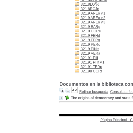
321.809 8 ANSd
321.8LOÑq
321.8ROJc
321.9 AREo v.1
321.9 AREo v.2
321.9 AREo v.3
321.9 BARg
321.9 CORe
321.9 FEHd
321.9 FERg
321.9 PERo
321.9 PINe
321.9 VERa
321.91 PIIt
321.91 PITt v.1
321.91 TEDp
321.98 CORr
Documentos en la biblioteca con
Refinar búsqueda
Consulta a fu
The origins of democracy and state 
Página Principal -