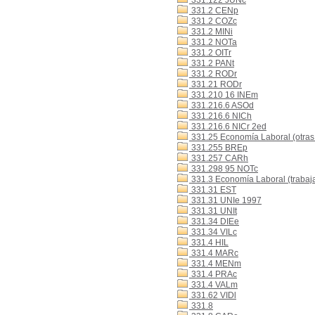
331.122 JUNc
331.2 CENp
331.2 COZc
331.2 MINi
331.2 NOTa
331.2 OITr
331.2 PANt
331.2 RODr
331.21 RODr
331.210 16 INEm
331.216.6 ASOd
331.216.6 NICh
331.216.6 NICr 2ed
331.25 Economía Laboral (otras
331.255 BREp
331.257 CARh
331.298 95 NOTc
331.3 Economía Laboral (trabaj
331.31 EST
331.31 UNIe 1997
331.31 UNIt
331.34 DIEe
331.34 VILc
331.4 HIL
331.4 MARc
331.4 MENm
331.4 PRAc
331.4 VALm
331.62 VIDl
331.8