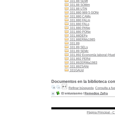
331.88 SEMt
331.88 SOMm
331.88 UTAt
331.880 989 5 GONr
331.880 CAMs
331.880 FALm
331.880 FALo
331.880 PANp
331.880 PONp
331.88DEFp
331.88ERMs1985
331.89
331.89 SELs
331.89 SEMc
331.892 Economía laboral (Hue
331.892 PERd
331.892ERMa1983
331.892SANr
331GAUd
Documentos en la biblioteca con 
Refinar búsqueda
Consulta a fu
El entusiasmo
/
Remedios Zafra
Página Principal -