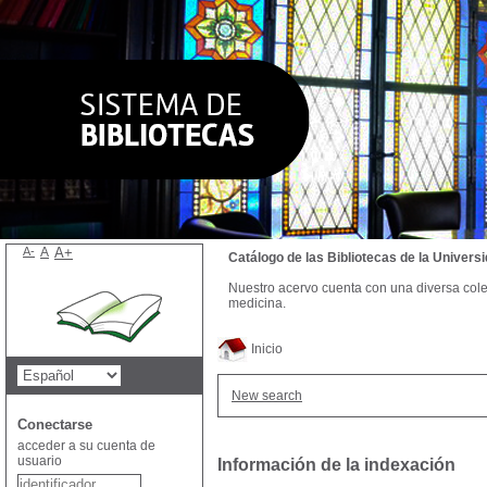
A-
A
A+
Catálogo de las Bibliotecas de la Univer
Nuestro acervo cuenta con una diversa colecc
medicina.
Inicio
New search
Conectarse
acceder a su cuenta de
usuario
Información de la indexación