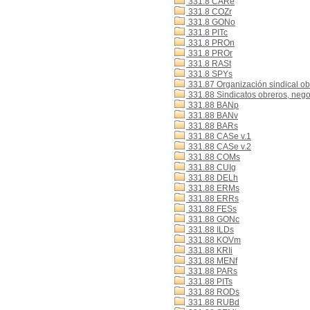
331.8 CARe
331.8 COZr
331.8 GONo
331.8 PITc
331.8 PROn
331.8 PROr
331.8 RASt
331.8 SPYs
331.87 Organización sindical ob
331.88 Sindicatos obreros, nego
331.88 BANp
331.88 BANv
331.88 BARs
331.88 CASe v.1
331.88 CASe v.2
331.88 COMs
331.88 CUIg
331.88 DELh
331.88 ERMs
331.88 ERRs
331.88 FESs
331.88 GONc
331.88 ILDs
331.88 KOVm
331.88 KRIi
331.88 MENf
331.88 PARs
331.88 PITs
331.88 RODs
331.88 RUBd