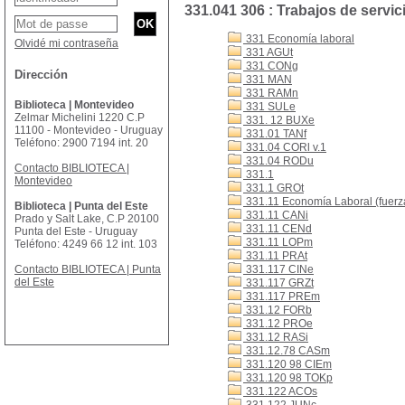
331.041 306 : Trabajos de servici
331 Economía laboral
Olvidé mi contraseña
331 AGUt
331 CONg
Dirección
331 MAN
331 RAMn
Biblioteca | Montevideo
331 SULe
Zelmar Michelini 1220 C.P
331. 12 BUXe
11100 - Montevideo - Uruguay
331.01 TANf
Teléfono: 2900 7194 int. 20
331.04 CORl v.1
331.04 RODu
Contacto BIBLIOTECA |
331.1
Montevideo
331.1 GROt
331.11 Economía Laboral (fuerza
Biblioteca | Punta del Este
331.11 CANi
Prado y Salt Lake, C.P 20100
331.11 CENd
Punta del Este - Uruguay
331.11 LOPm
Teléfono: 4249 66 12 int. 103
331.11 PRAt
Contacto BIBLIOTECA | Punta
331.117 CINe
del Este
331.117 GRZt
331.117 PREm
331.12 FORb
331.12 PROe
331.12 RASi
331.12.78 CASm
331.120 98 CIEm
331.120 98 TOKp
331.122 ACOs