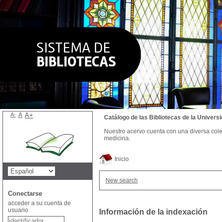
A-
A
A+
Catálogo de las Bibliotecas de la Univer
Nuestro acervo cuenta con una diversa colecc
medicina.
Inicio
New search
Conectarse
acceder a su cuenta de
usuario
Información de la indexación