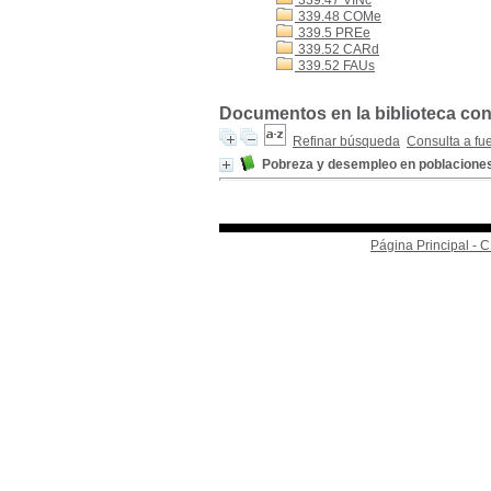
339.47 VINc
339.48 COMe
339.5 PREe
339.52 CARd
339.52 FAUs
Documentos en la biblioteca con
Refinar búsqueda
Consulta a fu
Pobreza y desempleo en poblacione
Página Principal -