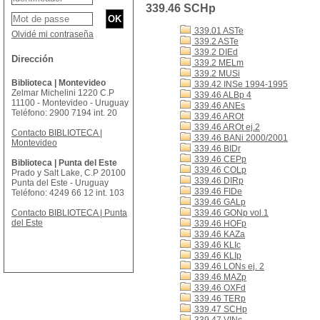
339.46 SCHp
339.01 ASTe
Olvidé mi contraseña
339.2 ASTe
339.2 DIEd
Dirección
339.2 MELm
339.2 MUSi
Biblioteca | Montevideo
339.42 INSe 1994-1995
Zelmar Michelini 1220 C.P
339.46 ALBp 4
11100 - Montevideo - Uruguay
339.46 ANEs
Teléfono: 2900 7194 int. 20
339.46 AROt
339.46 AROt ej.2
Contacto BIBLIOTECA |
339.46 BANi 2000/2001
Montevideo
339.46 BIDr
339.46 CEPp
Biblioteca | Punta del Este
339.46 COLp
Prado y Salt Lake, C.P 20100
339.46 DIRp
Punta del Este - Uruguay
339.46 FIDe
Teléfono: 4249 66 12 int. 103
339.46 GALp
Contacto BIBLIOTECA | Punta
339.46 GONp vol.1
del Este
339.46 HOFp
339.46 KAZa
339.46 KLIc
339.46 KLIp
339.46 LONs ej. 2
339.46 MAZp
339.46 OXFd
339.46 TERp
339.47 SCHp