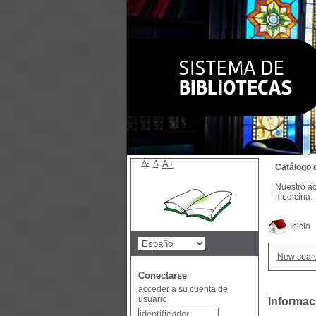
A-
A
A+
Catálogo 
Nuestro ac
medicina.
Inicio
New sear
Conectarse
acceder a su cuenta de
usuario
Informac