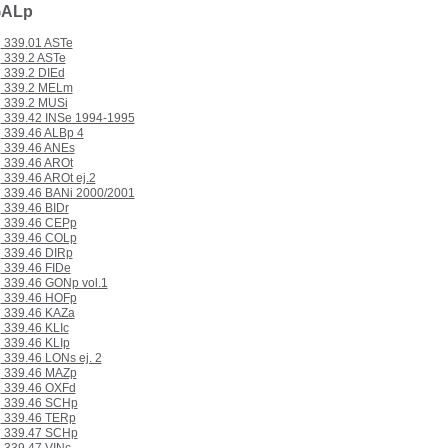
GALp
339.01 ASTe
339.2 ASTe
339.2 DIEd
339.2 MELm
339.2 MUSi
339.42 INSe 1994-1995
339.46 ALBp 4
339.46 ANEs
339.46 AROt
339.46 AROt ej.2
339.46 BANi 2000/2001
339.46 BIDr
339.46 CEPp
339.46 COLp
339.46 DIRp
339.46 FIDe
339.46 GONp vol.1
339.46 HOFp
339.46 KAZa
339.46 KLIc
339.46 KLIp
339.46 LONs ej. 2
339.46 MAZp
339.46 OXFd
339.46 SCHp
339.46 TERp
339.47 SCHp