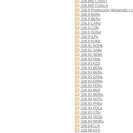
338.895 CURu I
338.895 CURu II
338.9 Producción (desarrollo y 
338.9 BARe
338.9 BERq
338.9 CARd
338.9 CON
338.9 GUNd
338.9 ILPg
338.9 KUKd
338.91 NOHk
338.91 SABn
338.91 SEMc
338.93 ANIp
338.93 AZZr
338.93 BENp
338.93 BERp
338.93 DANa
338.93 ERRp
338.93 FERp
338.93 MISf
338.93 MORp
338.93 NOTp
338.93 PHEe
338.93 POLa
338.93 STEr
338.93 VEGe
338.93 WORu
338.93CLAj
338.98 ASTi