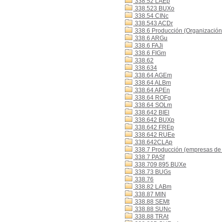
338.52 LAEp
338.523 BUXo
338.54 CINc
338.543 ACDr
338.6 Producción (Organización 
338.6 ARGu
338.6 FAJi
338.6 FIGm
338.62
338.634
338.64 AGEm
338.64 ALBm
338.64 APEn
338.64 ROFg
338.64 SOLm
338.642 BIEl
338.642 BUXp
338.642 FREp
338.642 RUEe
338.642CLAp
338.7 Producción (empresas de
338.7 PASf
338.709 895 BUXe
338.73 BUGs
338.76
338.82 LABm
338.87 MIN
338.88 SEMt
338.88 SUNc
338.88 TRAt