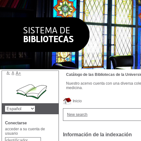
A-
A
A+
Catálogo de las Bibliotecas de la Univer
Nuestro acervo cuenta con una diversa colecc
medicina.
Inicio
New search
Conectarse
acceder a su cuenta de
usuario
Información de la indexación