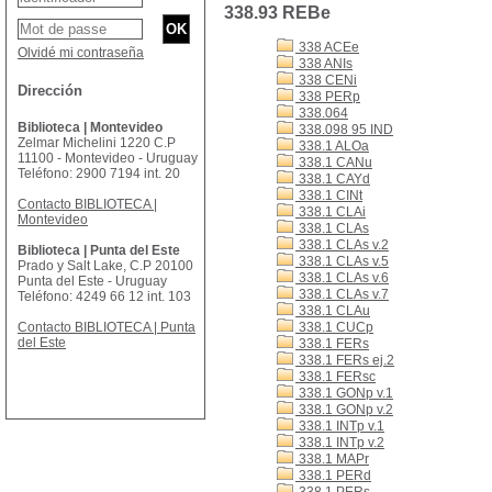
338.93 REBe
338 ACEe
Olvidé mi contraseña
338 ANIs
338 CENi
Dirección
338 PERp
338.064
Biblioteca | Montevideo
338.098 95 IND
Zelmar Michelini 1220 C.P
338.1 ALOa
11100 - Montevideo - Uruguay
338.1 CANu
Teléfono: 2900 7194 int. 20
338.1 CAYd
338.1 CINt
Contacto BIBLIOTECA |
338.1 CLAi
Montevideo
338.1 CLAs
338.1 CLAs v.2
Biblioteca | Punta del Este
338.1 CLAs v.5
Prado y Salt Lake, C.P 20100
338.1 CLAs v.6
Punta del Este - Uruguay
338.1 CLAs v.7
Teléfono: 4249 66 12 int. 103
338.1 CLAu
Contacto BIBLIOTECA | Punta
338.1 CUCp
del Este
338.1 FERs
338.1 FERs ej.2
338.1 FERsc
338.1 GONp v.1
338.1 GONp v.2
338.1 INTp v.1
338.1 INTp v.2
338.1 MAPr
338.1 PERd