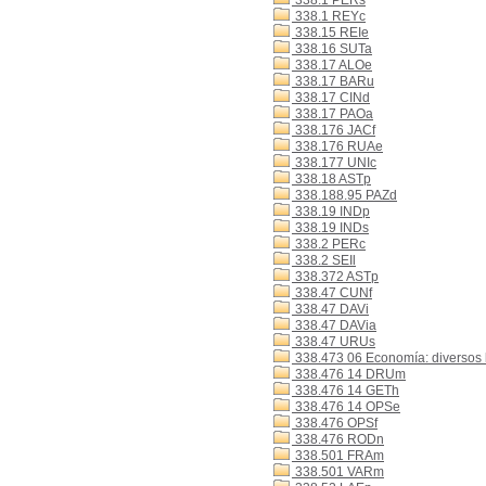
338.1 PERs
338.1 REYc
338.15 REIe
338.16 SUTa
338.17 ALOe
338.17 BARu
338.17 CINd
338.17 PAOa
338.176 JACf
338.176 RUAe
338.177 UNIc
338.18 ASTp
338.188.95 PAZd
338.19 INDp
338.19 INDs
338.2 PERc
338.2 SEIl
338.372 ASTp
338.47 CUNf
338.47 DAVi
338.47 DAVia
338.47 URUs
338.473 06 Economía: diversos b
338.476 14 DRUm
338.476 14 GETh
338.476 14 OPSe
338.476 OPSf
338.476 RODn
338.501 FRAm
338.501 VARm