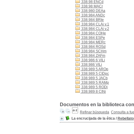
338.98 ENCd
338.98 MACr
338.980 DEAa
338.984 ANDc
338.984 BRIe
338.984 CLAi v.1
338.984 CLAi v.2
338.984 COHe
338.984 ESPe
338.984 MERc
338.984 ROSd
338.984 SCHm
338.984 ZAFm
338.986 6 VILi
338.986 VILi
338.989 5 AROp
338.989 5 CIDpc
338.989 5 JACb
338.989 5 RAMp
338.989 5 RODi
338.989 8 CINi
Documentos en la biblioteca con
Refinar búsqueda
Consulta a fu
La encrucijada de la ética
/
Rebellato