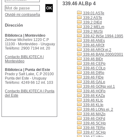
339.46 ALBp 4
339.01 ASTe
Olvidé mi contraseña
339.2 ASTe
339.2 DIEd
Dirección
339.2 MELm
339.2 MUSi
Biblioteca | Montevideo
339.42 INSe 1994-1995
Zelmar Michelini 1220 C.P
339.46 ANEs
11100 - Montevideo - Uruguay
339.46 AROt
Teléfono: 2900 7194 int. 20
339.46 AROt ej.2
339.46 BANi 2000/2001
Contacto BIBLIOTECA |
339.46 BIDr
Montevideo
339.46 CEPp
339.46 COLp
Biblioteca | Punta del Este
339.46 DIRp
Prado y Salt Lake, C.P 20100
339.46 FIDe
Punta del Este - Uruguay
339.46 GALp
Teléfono: 4249 66 12 int. 103
339.46 GONp vol.1
Contacto BIBLIOTECA | Punta
339.46 HOFp
del Este
339.46 KAZa
339.46 KLIc
339.46 KLIp
339.46 LONs ej. 2
339.46 MAZp
339.46 OXFd
339.46 SCHp
339.46 TERp
339.47 SCHp