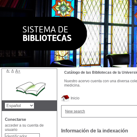
A-
A
A+
Catálogo de las Bibliotecas de la Univer
Nuestro acervo cuenta con una diversa colecc
medicina.
Inicio
New search
Conectarse
acceder a su cuenta de
usuario
Información de la indexación