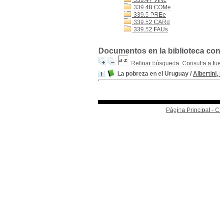
339.47 VINc
339.48 COMe
339.5 PREe
339.52 CARd
339.52 FAUs
Documentos en la biblioteca con 
Refinar búsqueda
Consulta a fu
La pobreza en el Uruguay
/
Albertini,
Página Principal -