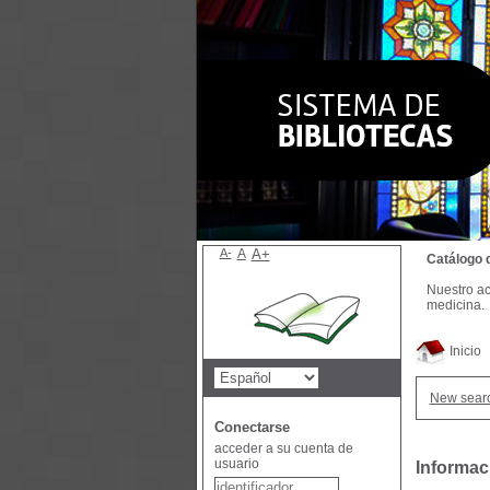
A-
A
A+
Catálogo 
Nuestro ac
medicina.
Inicio
New sear
Conectarse
acceder a su cuenta de
usuario
Informac