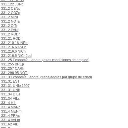
331.122 ACOs
331.122 JUNc
331.2 CENp
331.2 COZc
331.2 MINi
331.2 NOTa
331.2 OITr
331.2 PANt
331.2 RODr
331.21 RODr
331.210 16 INEm
331.216.6 ASOd
331.216.6 NICh
331.216.6 NICr 2ed
331.25 Economía Laboral (otras condiciones de empleo)
331.255 BREp
331.257 CARh
331.298 95 NOTc
331.3 Economía Laboral (trabajadores por grupo de edad)
331.31 EST
331.31 UNIe 1997
331.31 UNIt
331.34 DIEe
331.34 VILc
331.4 HIL
331.4 MARc
331.4 MENm
331.4 PRAc
331.4 VALm
331.62 VIDl