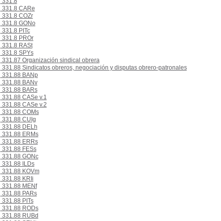
331.8
331.8 CARe
331.8 COZr
331.8 GONo
331.8 PITc
331.8 PROr
331.8 RASt
331.8 SPYs
331.87 Organización sindical obrera
331.88 Sindicatos obreros, negociación y disputas obrero-patronales
331.88 BANp
331.88 BANv
331.88 BARs
331.88 CASe v.1
331.88 CASe v.2
331.88 COMs
331.88 CUIg
331.88 DELh
331.88 ERMs
331.88 ERRs
331.88 FESs
331.88 GONc
331.88 ILDs
331.88 KOVm
331.88 KRIi
331.88 MENf
331.88 PARs
331.88 PITs
331.88 RODs
331.88 RUBd