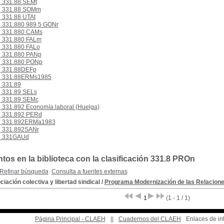
331.88 SEMt
331.88 SOMm
331.88 UTAt
331.880 989 5 GONr
331.880 CAMs
331.880 FALm
331.880 FALo
331.880 PANp
331.880 PONp
331.88DEFp
331.88ERMs1985
331.89
331.89 SELs
331.89 SEMc
331.892 Economía laboral (Huelga)
331.892 PERd
331.892ERMa1983
331.892SANr
331GAUd
os en la biblioteca con la clasificación 331.8 PROn
Refinar búsqueda
Consulta a fuentes externas
iación colectiva y libertad sindical
/
Programa Modernización de las Relacione
1
(1 - 1 / 1)
Página Principal - CLAEH
||
Cuadernos del CLAEH
Enlaces de in