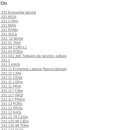
ROn
331 Economía laboral
331 AGUt
331 CONg
331 MAN
331 RAMn
331 SULe
331. 12 BUXe
331.01 TANf
331.04 CORl v.1
331.04 RODu
331.041 306 Trabajos de servicio: cultura
331.1
331.1 GROt
331.11 Economía Laboral (fuerza laboral)
331.11 CANi
331.11 CENd
331.11 LOPm
331.11 PRAt
331.117 CINe
331.117 GRZt
331.117 PREm
331.12 FORb
331.12 PROe
331.12 RASi
331.12.78 CASm
331.120 98 CIEm
331.120 98 TOKp