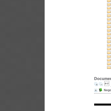
Document
Negoc