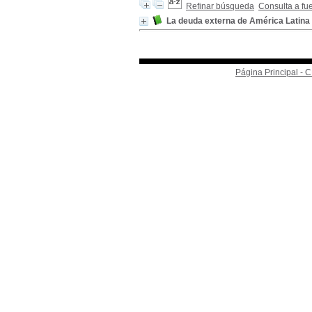
Refinar búsqueda
Consulta a fu
La deuda externa de América Latina
Página Principal -