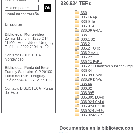
336.924 TERd
336
Olvidé mi contraseña
336 FRAp
336 SITe
Dirección
336.014
336.09 GRAe
Biblioteca | Montevideo
336.1
Zelmar Michelini 1220 C.P
336.1 82
11100 - Montevideo - Uruguay
336.2
Teléfono: 2900 7194 int. 20
336.2 TORp
336.2 VALr
Contacto BIBLIOTECA |
336.22
Montevideo
336.23 FARc
336.271 Finanzas públicas (Imp
Biblioteca | Punta del Este
336.34
Prado y Salt Lake, C.P 20100
336.39 DAVd
Punta del Este - Uruguay
336.39 DAVp
Teléfono: 4249 66 12 int. 103
336.46
Contacto BIBLIOTECA | Punta
336.82
del Este
336.895
336.895 LOPd
336.924 CALd
336.924 COUu
336.924 JAUs
336.924ASTc
Documentos en la biblioteca con