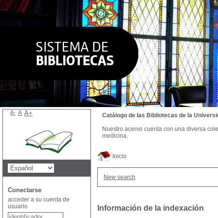
A-
A
A+
Catálogo de las Bibliotecas de la Univer
Nuestro acervo cuenta con una diversa colecc
medicina.
Inicio
New search
Conectarse
acceder a su cuenta de
usuario
Información de la indexación