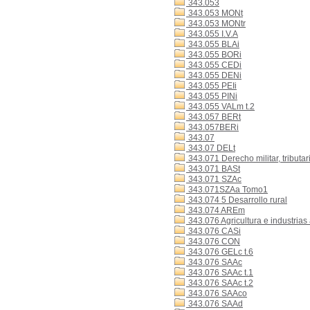
343.053
343.053 MONt
343.053 MONtr
343.055 I.V.A
343.055 BLAi
343.055 BORi
343.055 CEDi
343.055 DENi
343.055 PEIi
343.055 PINi
343.055 VALm t.2
343.057 BERt
343.057BERi
343.07
343.07 DELt
343.071 Derecho militar, tributar
343.071 BASt
343.071 SZAc
343.071SZAa Tomo1
343.074 5 Desarrollo rural
343.074 AREm
343.076 Agricultura e industrias
343.076 CASi
343.076 CON
343.076 GELc t.6
343.076 SAAc
343.076 SAAc t.1
343.076 SAAc t.2
343.076 SAAco
343.076 SAAd