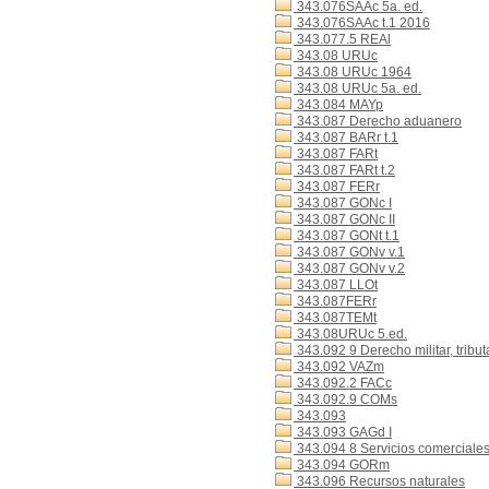
343.076SAAc 5a. ed.
343.076SAAc t.1 2016
343.077.5 REAl
343.08 URUc
343.08 URUc 1964
343.08 URUc 5a. ed.
343.084 MAYp
343.087 Derecho aduanero
343.087 BARr t.1
343.087 FARt
343.087 FARt t.2
343.087 FERr
343.087 GONc I
343.087 GONc II
343.087 GONt t.1
343.087 GONv v.1
343.087 GONv v.2
343.087 LLOt
343.087FERr
343.087TEMt
343.08URUc 5.ed.
343.092 9 Derecho militar, tributa
343.092 VAZm
343.092.2 FACc
343.092.9 COMs
343.093
343.093 GAGd I
343.094 8 Servicios comerciale
343.094 GORm
343.096 Recursos naturales