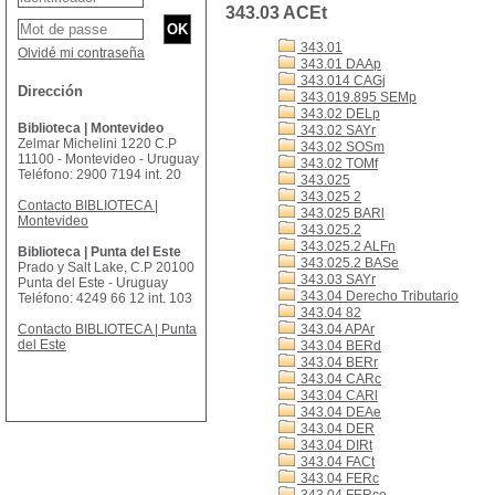
343.03 ACEt
343.01
Olvidé mi contraseña
343.01 DAAp
343.014 CAGj
Dirección
343.019.895 SEMp
343.02 DELp
Biblioteca | Montevideo
343.02 SAYr
Zelmar Michelini 1220 C.P
343.02 SOSm
11100 - Montevideo - Uruguay
343.02 TOMf
Teléfono: 2900 7194 int. 20
343.025
343.025 2
Contacto BIBLIOTECA |
343.025 BARl
Montevideo
343.025.2
343.025.2 ALFn
Biblioteca | Punta del Este
343.025.2 BASe
Prado y Salt Lake, C.P 20100
343.03 SAYr
Punta del Este - Uruguay
343.04 Derecho Tributario
Teléfono: 4249 66 12 int. 103
343.04 82
Contacto BIBLIOTECA | Punta
343.04 APAr
del Este
343.04 BERd
343.04 BERr
343.04 CARc
343.04 CARl
343.04 DEAe
343.04 DER
343.04 DIRt
343.04 FACt
343.04 FERc