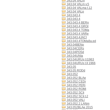
343.04 VALm
343.04 VALm v.5
343.04 VALma t.12
343.04 VALp
343.043 4
343.043.4
343.043.4 BERn
343.043.4 GROr
343.043.4 TOMa
343.043.4 VARe
343.043.4JACt
343.043.4TOMa8a.ed
343.04BENp
343.04CERs
343.04POSd
343.04UNIa
343.04URUs t.I1963
343.04URUs t.II 1966
343.05
343.05 RODd
343.052
343.052 BLAe
343.052 CEDr
343.052 PERi
343.052 ROMi
343.052 SCIi
343.052 SCIi t.2
343.052 VALi
343.052.2 LANm
343.052BLAe 2015