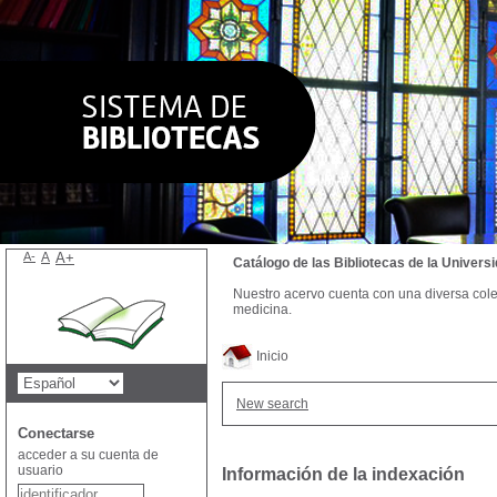
A-
A
A+
Catálogo de las Bibliotecas de la Univer
Nuestro acervo cuenta con una diversa colecc
medicina.
Inicio
New search
Conectarse
acceder a su cuenta de
usuario
Información de la indexación