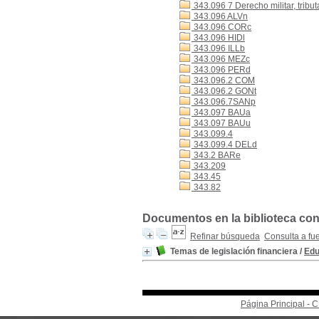
343.096 7 Derecho militar, tribut
343.096 ALVn
343.096 CORc
343.096 HIDl
343.096 ILLb
343.096 MEZc
343.096 PERd
343.096.2 COM
343.096.2 GONt
343.096.7SANp
343.097 BAUa
343.097 BAUu
343.099.4
343.099.4 DELd
343.2 BARe
343.209
343.45
343.82
Documentos en la biblioteca con 
Refinar búsqueda
Consulta a fu
Temas de legislación financiera
/
Edu
Página Principal -