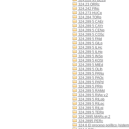
324.228 95 BELd
324.23 ORRc
324.242 FINc
324.273 HUCp
324.284 TORp
324.289 5 CAEr
324.289 5 CAYr
324.289 5 CENp
324.289 5 COSc
324.289 5 FAId
324.289 5 GILp
324.289 5 ILHc
324.289 5 ILHp
324.289 5 INSp
324.289 5 KOSl
324.289 5 MIEd
324.289 5 OLIh
324.289 5 PANu
324.289 5 PAOc
324.289 5 PAPd
324.289 5 PRIn
324.289 5 RAMd
324.289 5 RIAp v.2
324.289 5 RILpb
324.289 5 RILpc
324.289 5 RILpi
324.289 5 TERp
324.2895 MARs ej.2
324.2895 PERc
324.6 El proceso político (sistem