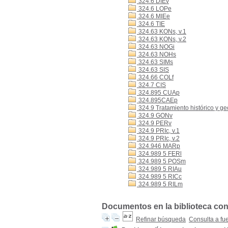
324.6 DIEv
324.6 LOPe
324.6 MIEe
324.6 TIE
324.63 KONs, v.1
324.63 KONs, v.2
324.63 NOGi
324.63 NOHs
324.63 SIMs
324.63 SIS
324.66 COLf
324.7 CIS
324.895 CUAp
324.895CAEp
324.9 Tratamiento histórico y ge
324.9 GONv
324.9 PERv
324.9 PRIc, v.1
324.9 PRIc, v.2
324.946 MARp
324.989 5 FERl
324.989 5 POSm
324.989 5 RIAu
324.989 5 RICc
324.989 5 RILm
Documentos en la biblioteca con
Refinar búsqueda
Consulta a fu