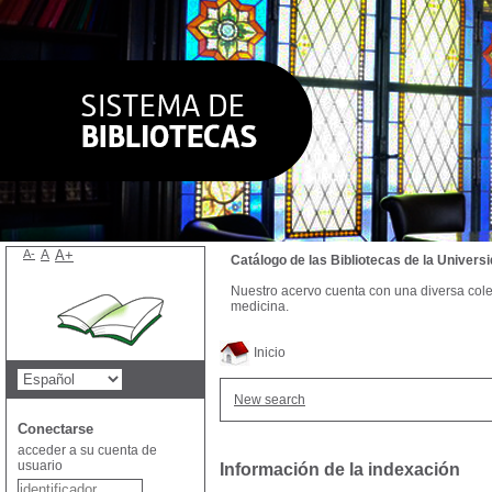
A-
A
A+
Catálogo de las Bibliotecas de la Univer
Nuestro acervo cuenta con una diversa colecc
medicina.
Inicio
New search
Conectarse
acceder a su cuenta de
usuario
Información de la indexación