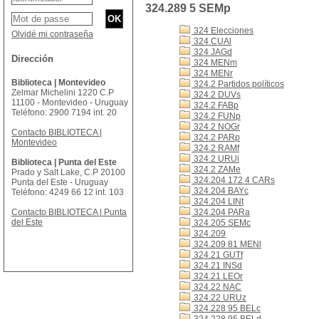
324.289 5 SEMp
324 Elecciones
Olvidé mi contraseña
324 CUAl
324 JAGd
Dirección
324 MENm
324 MENr
Biblioteca | Montevideo
324.2 Partidos políticos
Zelmar Michelini 1220 C.P
324.2 DUVs
11100 - Montevideo - Uruguay
324.2 FABp
Teléfono: 2900 7194 int. 20
324.2 FUNp
324.2 NOGr
Contacto BIBLIOTECA |
324.2 PARp
Montevideo
324.2 RAMf
324.2 URUi
Biblioteca | Punta del Este
324.2 ZAMe
Prado y Salt Lake, C.P 20100
324.204 172 4 CARs
Punta del Este - Uruguay
324.204 BAYc
Teléfono: 4249 66 12 int. 103
324.204 LINt
Contacto BIBLIOTECA | Punta
324.204 PARa
del Este
324.205 SEMc
324.209
324.209 81 MENl
324.21 GUTf
324.21 INSd
324.21 LEOr
324.22 NAC
324.22 URUz
324.228 95 BELc