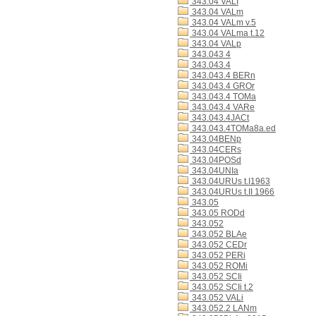
343.04 VALI
343.04 VALm
343.04 VALm v.5
343.04 VALma t.12
343.04 VALp
343.043 4
343.043.4
343.043.4 BERn
343.043.4 GROr
343.043.4 TOMa
343.043.4 VARe
343.043.4JACt
343.043.4TOMa8a.ed
343.04BENp
343.04CERs
343.04POSd
343.04UNIa
343.04URUs t.I1963
343.04URUs t.II 1966
343.05
343.05 RODd
343.052
343.052 BLAe
343.052 CEDr
343.052 PERi
343.052 ROMi
343.052 SCIi
343.052 SCIi t.2
343.052 VALi
343.052.2 LANm