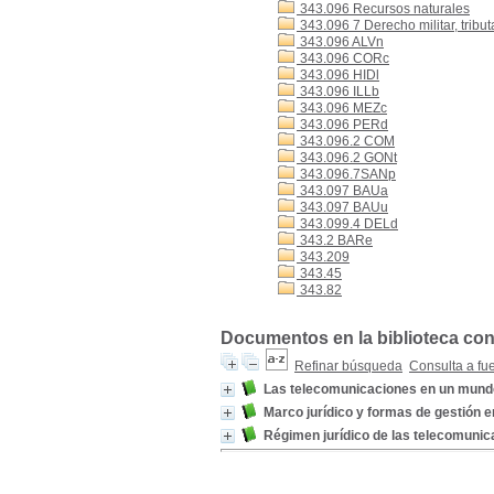
343.096 Recursos naturales
343.096 7 Derecho militar, tribut
343.096 ALVn
343.096 CORc
343.096 HIDl
343.096 ILLb
343.096 MEZc
343.096 PERd
343.096.2 COM
343.096.2 GONt
343.096.7SANp
343.097 BAUa
343.097 BAUu
343.099.4 DELd
343.2 BARe
343.209
343.45
343.82
Documentos en la biblioteca con 
Refinar búsqueda
Consulta a fu
Las telecomunicaciones en un mund
Marco jurídico y formas de gestión 
Régimen jurídico de las telecomuni