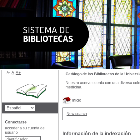
A-
A
A+
Catálogo de las Bibliotecas de la Univer
Nuestro acervo cuenta con una diversa colecc
medicina.
Inicio
New search
Conectarse
acceder a su cuenta de
usuario
Información de la indexación