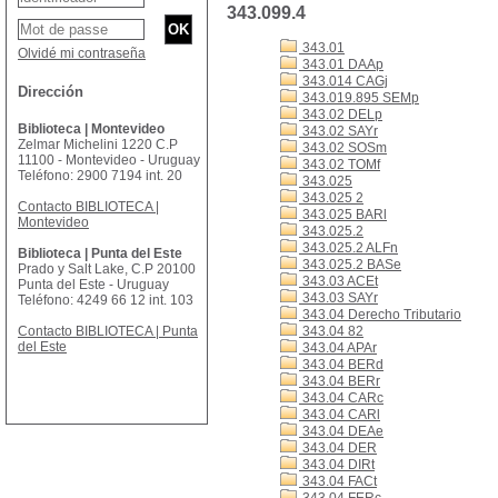
343.099.4
343.01
Olvidé mi contraseña
343.01 DAAp
343.014 CAGj
Dirección
343.019.895 SEMp
343.02 DELp
Biblioteca | Montevideo
343.02 SAYr
Zelmar Michelini 1220 C.P
343.02 SOSm
11100 - Montevideo - Uruguay
343.02 TOMf
Teléfono: 2900 7194 int. 20
343.025
343.025 2
Contacto BIBLIOTECA |
343.025 BARl
Montevideo
343.025.2
343.025.2 ALFn
Biblioteca | Punta del Este
343.025.2 BASe
Prado y Salt Lake, C.P 20100
343.03 ACEt
Punta del Este - Uruguay
343.03 SAYr
Teléfono: 4249 66 12 int. 103
343.04 Derecho Tributario
Contacto BIBLIOTECA | Punta
343.04 82
del Este
343.04 APAr
343.04 BERd
343.04 BERr
343.04 CARc
343.04 CARl
343.04 DEAe
343.04 DER
343.04 DIRt
343.04 FACt