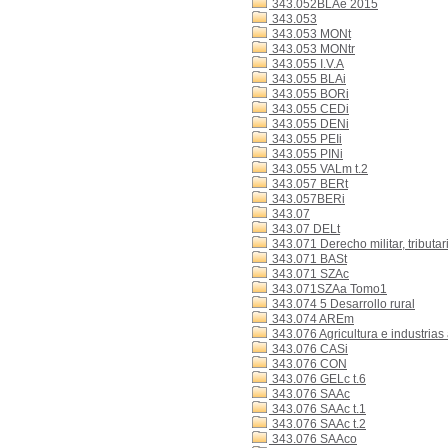
343.052BLAe 2015
343.053
343.053 MONt
343.053 MONtr
343.055 I.V.A
343.055 BLAi
343.055 BORi
343.055 CEDi
343.055 DENi
343.055 PEIi
343.055 PINi
343.055 VALm t.2
343.057 BERt
343.057BERi
343.07
343.07 DELt
343.071 Derecho militar, tributar
343.071 BASt
343.071 SZAc
343.071SZAa Tomo1
343.074 5 Desarrollo rural
343.074 AREm
343.076 Agricultura e industrias
343.076 CASi
343.076 CON
343.076 GELc t.6
343.076 SAAc
343.076 SAAc t.1
343.076 SAAc t.2
343.076 SAAco