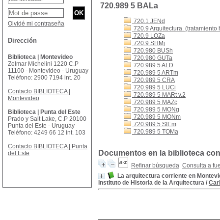
720.989 5 BALa
720.1 JENd
Olvidé mi contraseña
720.9 Arquitectura. (tratamiento 
720.9 LOZa
Dirección
720.9 SHMj
720.980 BUSh
Biblioteca | Montevideo
720.980 GUTa
Zelmar Michelini 1220 C.P
720.989 5 ALD
11100 - Montevideo - Uruguay
720.989 5 ARTm
Teléfono: 2900 7194 int. 20
720.989 5 CRA
720.989 5 LUCi
Contacto BIBLIOTECA |
720.989 5 MARt v.2
Montevideo
720.989 5 MAZc
720.989 5 MONg
Biblioteca | Punta del Este
720.989 5 MONm
Prado y Salt Lake, C.P 20100
720.989 5 SIEm
Punta del Este - Uruguay
720.989 5 TOMa
Teléfono: 4249 66 12 int. 103
Contacto BIBLIOTECA | Punta
Documentos en la biblioteca con 
del Este
Refinar búsqueda
Consulta a fu
La arquitectura corriente en Montevi
Instituto de Historia de la Arquitectura
/
Car