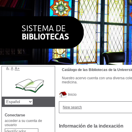
A-
A
A+
Catálogo de las Bibliotecas de la Univer
Nuestro acervo cuenta con una diversa colecc
medicina.
Inicio
New search
Conectarse
acceder a su cuenta de
usuario
Información de la indexación