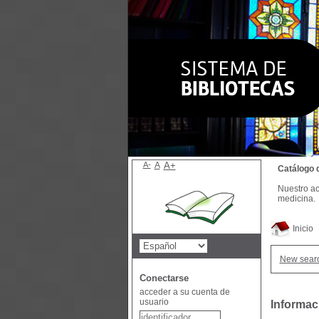
A-
A
A+
Catálogo 
Nuestro ac
medicina.
Inicio
New sear
Conectarse
acceder a su cuenta de
usuario
Informac