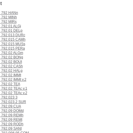
t
792 HANn
792 MINh
792 MIRs
792.01 ALGj
792.01 DELp
792.013 DURc
792.015 CAMh
792.015 MUSs
792.015 PERa
792.02 ALGm
792.02 BONg
792.02 BOUt
792.02 CASh
792.02 HALg
792.02 IMMt
792.02 IMMt v.2
792.02 TEA
792.02 TEAc v.1
792.02 TEAc v.2
792.023 3
792.023.2 SUR
792.09 CUA
792.09 DOMd
792.09 REMh
792.09 REMt
792.09 RODh
792.09 SANt