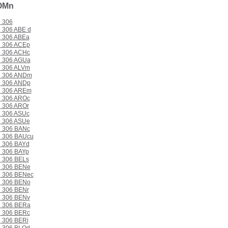
OMn
306
306 ABE d
306 ABEa
306 ACEp
306 ACHc
306 AGUa
306 ALVm
306 ANDm
306 ANDp
306 AREm
306 AROc
306 AROr
306 ASUc
306 ASUe
306 BANc
306 BAUcu
306 BAYd
306 BAYp
306 BELs
306 BENe
306 BENec
306 BENo
306 BENr
306 BENv
306 BERa
306 BERc
306 BERi