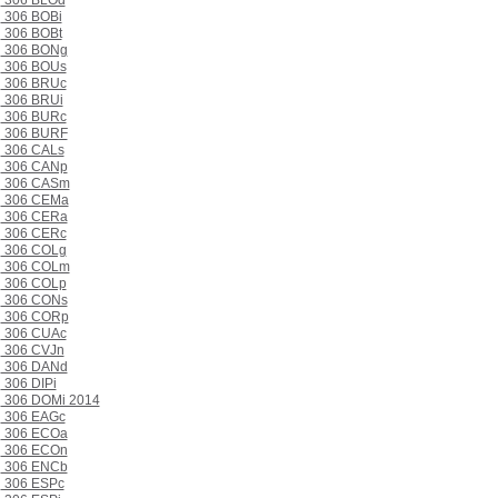
306 BLOd
306 BOBi
306 BOBt
306 BONg
306 BOUs
306 BRUc
306 BRUi
306 BURc
306 BURF
306 CALs
306 CANp
306 CASm
306 CEMa
306 CERa
306 CERc
306 COLg
306 COLm
306 COLp
306 CONs
306 CORp
306 CUAc
306 CVJn
306 DANd
306 DIPi
306 DOMi 2014
306 EAGc
306 ECOa
306 ECOn
306 ENCb
306 ESPc