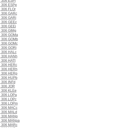
306 ESPi
306 ESPp
306 FLOr
306 GARc
306 GARi
306 GEEc
306 GEEi
306 GIMg
306 GOMa
306 GOMb
306 GOMc
306 GORi
306 HALc
306 HANh
306 HATt
306 HERc
306 HERh
306 HERp
306 HUPb
306 INFd
306 JOR
306 KLEe
306 LOPa
306 LOPc
306 LOPm
306 MACc
306 MALd
306 MANp
306 MANpa
306 MARc