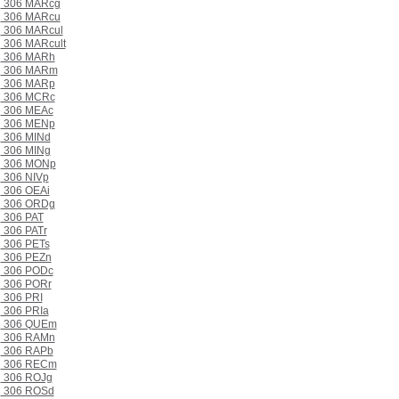
306 MARcg
306 MARcu
306 MARcul
306 MARcult
306 MARh
306 MARm
306 MARp
306 MCRc
306 MEAc
306 MENp
306 MINd
306 MINg
306 MONp
306 NIVp
306 OEAi
306 ORDg
306 PAT
306 PATr
306 PETs
306 PEZn
306 PODc
306 PORr
306 PRI
306 PRIa
306 QUEm
306 RAMn
306 RAPb
306 RECm
306 ROJg
306 ROSd