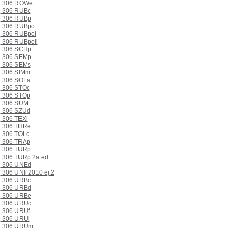
306 ROWe
306 RUBc
306 RUBp
306 RUBpo
306 RUBpol
306 RUBpoli
306 SCHp
306 SEMp
306 SEMs
306 SIMm
306 SOLa
306 STOc
306 STOp
306 SUM
306 SZUd
306 TEXi
306 THRe
306 TOLc
306 TRAp
306 TURp
306 TURp 2a.ed.
306 UNEd
306 UNIi 2010 ej.2
306 URBc
306 URBd
306 URBe
306 URUc
306 URUf
306 URUi
306 URUm