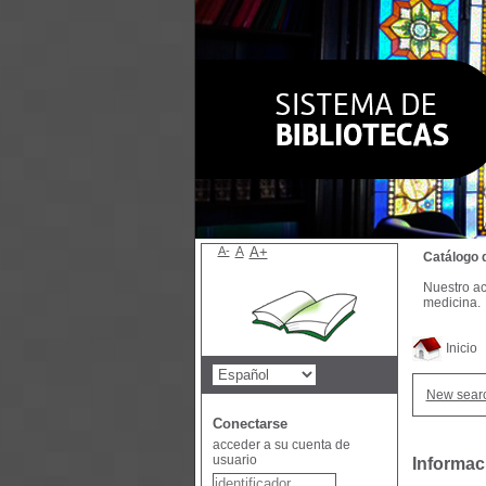
A-
A
A+
Catálogo 
Nuestro ac
medicina.
Inicio
New sear
Conectarse
acceder a su cuenta de
usuario
Informac