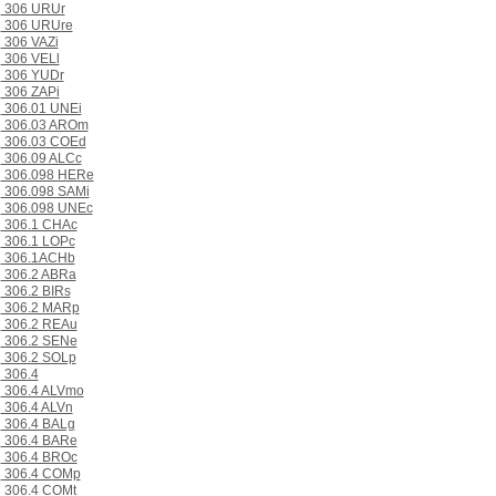
306 URUr
306 URUre
306 VAZi
306 VELl
306 YUDr
306 ZAPi
306.01 UNEi
306.03 AROm
306.03 COEd
306.09 ALCc
306.098 HERe
306.098 SAMi
306.098 UNEc
306.1 CHAc
306.1 LOPc
306.1ACHb
306.2 ABRa
306.2 BIRs
306.2 MARp
306.2 REAu
306.2 SENe
306.2 SOLp
306.4
306.4 ALVmo
306.4 ALVn
306.4 BALg
306.4 BARe
306.4 BROc
306.4 COMp
306.4 COMt