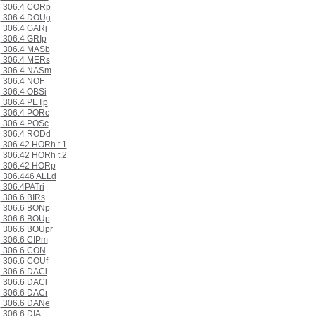
306.4 CORp
306.4 DOUg
306.4 GARj
306.4 GRIp
306.4 MASb
306.4 MERs
306.4 NASm
306.4 NOF
306.4 OBSi
306.4 PETp
306.4 PORc
306.4 POSc
306.4 RODd
306.42 HORh t.1
306.42 HORh t.2
306.42 HORp
306.446 ALLd
306.4PATri
306.6 BIRs
306.6 BONp
306.6 BOUp
306.6 BOUpr
306.6 CIPm
306.6 CON
306.6 COUf
306.6 DACi
306.6 DACl
306.6 DACr
306.6 DANe
306.6 DIA