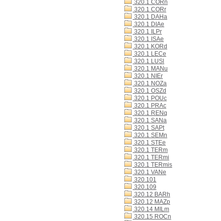
320.1 CORn
320.1 CORr
320.1 DAHa
320.1 DIAe
320.1 ILPr
320.1 ISAe
320.1 KORd
320.1 LECe
320.1 LUSl
320.1 MANu
320.1 NIEr
320.1 NOZa
320.1 OSZd
320.1 POUc
320.1 PRAc
320.1 RENq
320.1 SANa
320.1 SAPt
320.1 SEMn
320.1 STEe
320.1 TERm
320.1 TERmi
320.1 TERmis
320.1 VANe
320.101
320.109
320.12 BARh
320.12 MAZp
320.14 MILm
320.15 ROCn