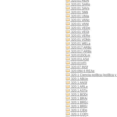
320.01 REAl
320.01 SARp
320.01 SAVs
320.01 SMIi
320.01 UNIa
320.01 VANc
320.01 VANl
320.01 VEDp
320.01 VEGt
320.01 VERe
320.01 VONh
320.01 WELa
320.017 ARBc
320.017 ARBs
320.01DOLm
320.01LASd
320.01VITi
320.07 INSf
320.094 6 REAe
320.1 Ciencia política (política y
320.1 ABUe
320.1 ANSf
320.1 ARLe
320.1 ASTp
320.1 BODr
320.1 BRAr
320.1 BREc
320.1 BREr
320.1 CIDp
320.1 COPc