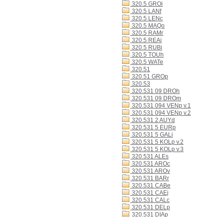
320.5 GROi
320.5 LANf
320.5 LENc
320.5 MAQo
320.5 RAMr
320.5 REAi
320.5 RUBi
320.5 TOUh
320.5 WATe
320.51
320.51 GROp
320.53
320.531 09 DROh
320.531 09 DROm
320.531 094 VENp v.1
320.531 094 VENp v.2
320.531 2 AUYd
320.531 5 EURp
320.531 5 GALi
320.531 5 KOLp v.2
320.531 5 KOLp v.3
320.531 ALEs
320.531 AROc
320.531 AROv
320.531 BARr
320.531 CABe
320.531 CAEj
320.531 CALc
320.531 DELp
320.531 DIAp