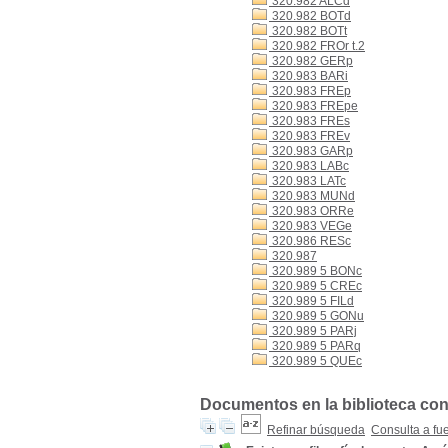
320.982 ALCd
320.982 BOTd
320.982 BOTt
320.982 FROr t.2
320.982 GERp
320.983 BARi
320.983 FREp
320.983 FREpe
320.983 FREs
320.983 FREv
320.983 GARp
320.983 LABc
320.983 LATc
320.983 MUNd
320.983 ORRe
320.983 VEGe
320.986 RESc
320.987
320.989 5 BONc
320.989 5 CREc
320.989 5 FILd
320.989 5 GONu
320.989 5 PARj
320.989 5 PARq
320.989 5 QUEc
Documentos en la biblioteca con 
Refinar búsqueda
Consulta a fu