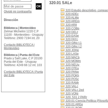
320.01 SALe
320 Estudio descriptivo, comparat
Olvidé mi contraseña
320 ADEc
320 ALMp
Dirección
320 AREm
320 ARIt
Biblioteca | Montevideo
320 COBp
Zelmar Michelini 1220 C.P
320 DELt
11100 - Montevideo - Uruguay
320 EASe
Teléfono: 2900 7194 int. 20
320 FAYc
320 GINc t.1
Contacto BIBLIOTECA |
320 GINc t.2
Montevideo
320 JOHe
320 LASp
Biblioteca | Punta del Este
320 MACb
Prado y Salt Lake, C.P 20100
320 MOMm
Punta del Este - Uruguay
320 NEUu
Teléfono: 4249 66 12 int. 103
320 OTEu
Contacto BIBLIOTECA | Punta
320 PANp
del Este
320 POKh
320 POSc
320 RAMr
320 VALc
320 VALc 2ed
320 VONi
320. 531 2 PARr
320.01 Ciencia Política (Filosofía
320.01 AREe