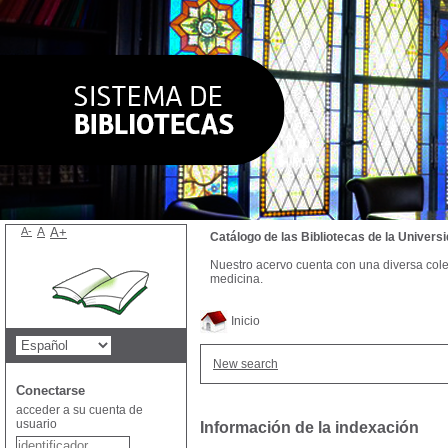
A-
A
A+
Catálogo de las Bibliotecas de la Univer
Nuestro acervo cuenta con una diversa colecc
medicina.
Inicio
New search
Conectarse
acceder a su cuenta de
usuario
Información de la indexación