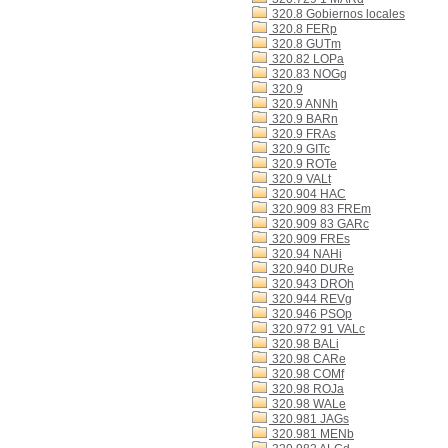
320.8 Gobiernos locales
320.8 FERp
320.8 GUTm
320.82 LOPa
320.83 NOGg
320.9
320.9 ANNh
320.9 BARn
320.9 FRAs
320.9 GITc
320.9 ROTe
320.9 VALt
320.904 HAC
320.909 83 FREm
320.909 83 GARc
320.909 FREs
320.94 NAHi
320.940 DURe
320.943 DROh
320.944 REVg
320.946 PSOp
320.972 91 VALc
320.98 BALi
320.98 CARe
320.98 COMf
320.98 ROJa
320.98 WALe
320.981 JAGs
320.981 MENb