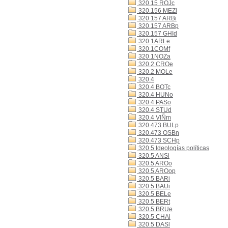
320.15 ROJc
320.156 MEZl
320.157 ARBi
320.157 ARBp
320.157 GHId
320.1ARLe
320.1COMf
320.1NOZa
320.2 CROe
320.2 MOLe
320.4
320.4 BOTc
320.4 HUNo
320.4 PASo
320.4 STUd
320.4 VIÑm
320.473 BULp
320.473 OSBn
320.473 SCHp
320.5 Ideologías políticas
320.5 ANSi
320.5 AROo
320.5 AROop
320.5 BARi
320.5 BAUi
320.5 BELe
320.5 BERt
320.5 BRUe
320.5 CHAi
320.5 DASl