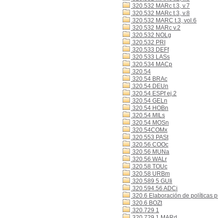
320.532 MARc t.3, v.7
320.532 MARc t.3, v.8
320.532 MARC t.3, vol.6
320.532 MARc v.2
320.532 NOLg
320.532 PRI
320.533 DEFf
320.533 LASs
320.534 MACp
320.54
320.54 BRAc
320.54 DEUn
320.54 ESPf ej.2
320.54 GELn
320.54 HOBn
320.54 MILs
320.54 MOSn
320.54COMx
320.553 PASt
320.56 COOc
320.56 MUNa
320.56 WALr
320.58 TOUc
320.58 URBm
320.589 5 GUIi
320.594.56 ADCi
320.6 Elaboración de políticas p
320.6 BOZt
320.729 1
320.729 1 MARd