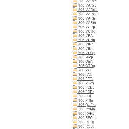
306 MARcg
306 MARcu
306 MARcul
306 MARcult
306 MARh
306 MARm
306 MARp
306 MCRc
306 MEAc
306 MENp
306 MINd
306 MINg
306 MONp
306 NIVp
306 OEAi
306 ORDg
306 PAT
306 PATr
306 PETs
306 PEZn
306 PODc
306 PORr
306 PRI
306 PRIa
306 QUEm
306 RAMn
306 RAPb
306 RECm
306 ROJg
306 ROSd