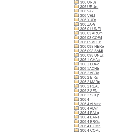
306 URUr
306 URUre
306 VAZi
306 VELl
306 YUDr
306 ZAPi
306.01 UNEi
306.03 AROm
306.03 COEd
306.09 ALCc
306.098 HERe
306.098 SAMi
306.098 UNEc
306.1 CHAc
306.1 LOPc
306.1ACHb
306.2 ABRa
306.2 BIRs
306.2 MARp
306.2 REAu
306.2 SENe
306.2 SOLp
306.4
306.4 ALVmo
306.4 ALVn
306.4 BALg
306.4 BARe
306.4 BROc
306.4 COMn
306.4 COMp