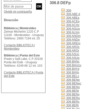
306.8 DEFp
306
Olvidé mi contraseña
306 ABE d
306 ABEa
Dirección
306 ACEp
306 ACHc
Biblioteca | Montevideo
306 AGUa
Zelmar Michelini 1220 C.P
306 ALVm
11100 - Montevideo - Uruguay
306 ANDm
Teléfono: 2900 7194 int. 20
306 ANDp
306 AREm
Contacto BIBLIOTECA |
306 AROc
Montevideo
306 AROr
306 ASUc
Biblioteca | Punta del Este
306 ASUe
Prado y Salt Lake, C.P 20100
306 BANc
Punta del Este - Uruguay
306 BAUcu
Teléfono: 4249 66 12 int. 103
306 BAYd
Contacto BIBLIOTECA | Punta
306 BAYp
del Este
306 BELs
306 BENe
306 BENec
306 BENo
306 BENr
306 BENv
306 BERa
306 BERc
306 BERi