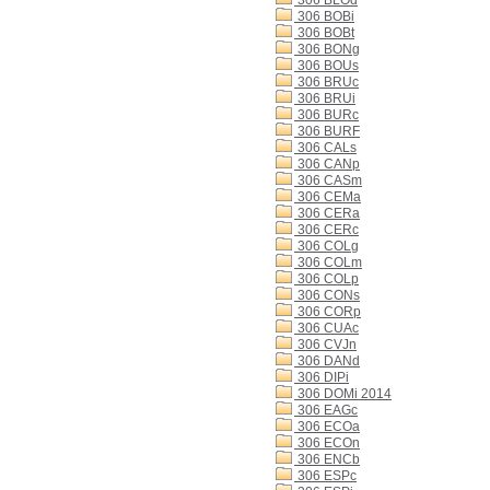
306 BLOd
306 BOBi
306 BOBt
306 BONg
306 BOUs
306 BRUc
306 BRUi
306 BURc
306 BURF
306 CALs
306 CANp
306 CASm
306 CEMa
306 CERa
306 CERc
306 COLg
306 COLm
306 COLp
306 CONs
306 CORp
306 CUAc
306 CVJn
306 DANd
306 DIPi
306 DOMi 2014
306 EAGc
306 ECOa
306 ECOn
306 ENCb
306 ESPc