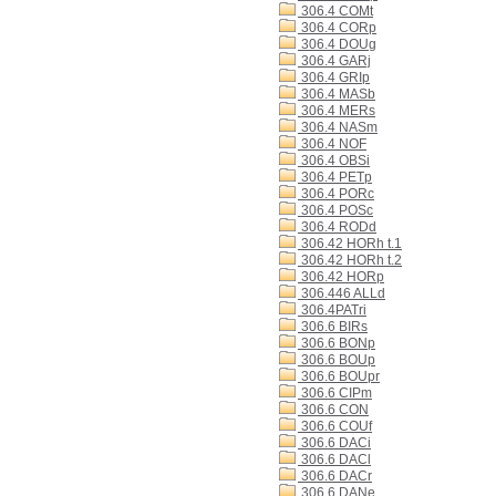
306.4 COMt
306.4 CORp
306.4 DOUg
306.4 GARj
306.4 GRIp
306.4 MASb
306.4 MERs
306.4 NASm
306.4 NOF
306.4 OBSi
306.4 PETp
306.4 PORc
306.4 POSc
306.4 RODd
306.42 HORh t.1
306.42 HORh t.2
306.42 HORp
306.446 ALLd
306.4PATri
306.6 BIRs
306.6 BONp
306.6 BOUp
306.6 BOUpr
306.6 CIPm
306.6 CON
306.6 COUf
306.6 DACi
306.6 DACl
306.6 DACr
306.6 DANe