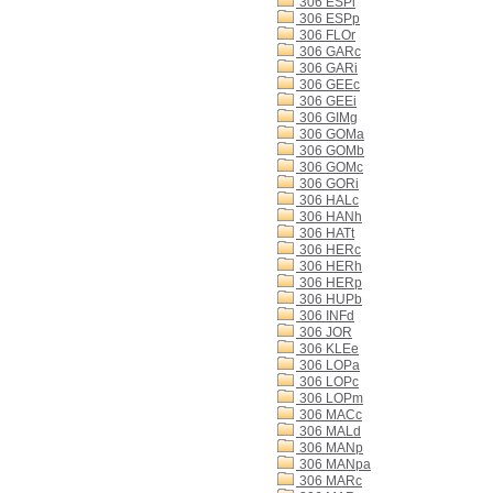
306 ESPi
306 ESPp
306 FLOr
306 GARc
306 GARi
306 GEEc
306 GEEi
306 GIMg
306 GOMa
306 GOMb
306 GOMc
306 GORi
306 HALc
306 HANh
306 HATt
306 HERc
306 HERh
306 HERp
306 HUPb
306 INFd
306 JOR
306 KLEe
306 LOPa
306 LOPc
306 LOPm
306 MACc
306 MALd
306 MANp
306 MANpa
306 MARc