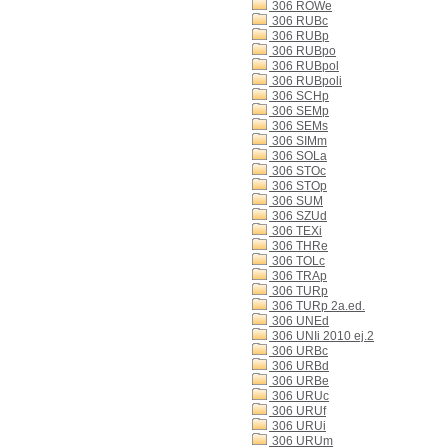
306 ROWe
306 RUBc
306 RUBp
306 RUBpo
306 RUBpol
306 RUBpoli
306 SCHp
306 SEMp
306 SEMs
306 SIMm
306 SOLa
306 STOc
306 STOp
306 SUM
306 SZUd
306 TEXi
306 THRe
306 TOLc
306 TRAp
306 TURp
306 TURp 2a.ed.
306 UNEd
306 UNIi 2010 ej.2
306 URBc
306 URBd
306 URBe
306 URUc
306 URUf
306 URUi
306 URUm