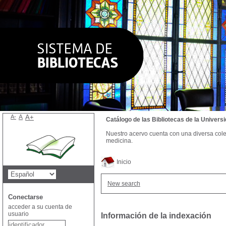
A-
A
A+
Catálogo de las Bibliotecas de la Univer
Nuestro acervo cuenta con una diversa colecc
medicina.
Inicio
New search
Conectarse
acceder a su cuenta de
usuario
Información de la indexación