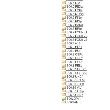
306.6 DIA
306.6 FEDa
306.6 LOPs
306.6 MUÑs
306.6 PINe
306.6 PINp
306.7 BARa
306.7 EIRn
306.7 FOUh v.1
306.7 FOUh v.2
306.7 FOUh v.3
306.8 ALBi
306.8 BOSi
306.8 BURf
306.8 CEPc
306.8 CORf
306.8 ECO
306.8 PELe
306.8 SCHf v.1
306.8 SCHf v.2
306.8 UNCf
306.86 FORm
306.86 TORr
306.86 VIV
306.87 ALBp
306.A CANp
306LOMr
306RAMi