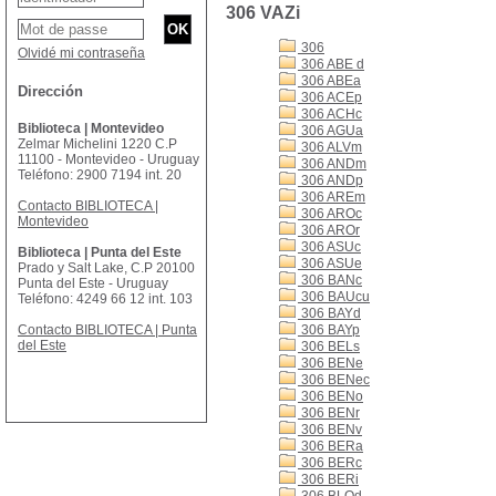
306 VAZi
306
Olvidé mi contraseña
306 ABE d
306 ABEa
Dirección
306 ACEp
306 ACHc
Biblioteca | Montevideo
306 AGUa
Zelmar Michelini 1220 C.P
306 ALVm
11100 - Montevideo - Uruguay
306 ANDm
Teléfono: 2900 7194 int. 20
306 ANDp
306 AREm
Contacto BIBLIOTECA |
306 AROc
Montevideo
306 AROr
306 ASUc
Biblioteca | Punta del Este
306 ASUe
Prado y Salt Lake, C.P 20100
306 BANc
Punta del Este - Uruguay
306 BAUcu
Teléfono: 4249 66 12 int. 103
306 BAYd
Contacto BIBLIOTECA | Punta
306 BAYp
del Este
306 BELs
306 BENe
306 BENec
306 BENo
306 BENr
306 BENv
306 BERa
306 BERc
306 BERi