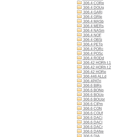
306.4 CORp
306.4 DOUg
306.4 GARj
306.4 GRIp
306.4 MASb
306.4 MERs
306.4 NASm
306.4 NOF
306.4 OBSi
306.4 PETp
306.4 PORc
306.4 POSc
306.4 RODd
306.42 HORh t.1
306.42 HORh t.2
306.42 HORp
306.446 ALLd
306.4PATri
306.6 BIRs
306.6 BONp
306.6 BOUp
306.6 BOUpr
306.6 CIPm
306.6 CON
306.6 COUf
306.6 DACi
306.6 DACl
306.6 DACr
306.6 DANe
306.6 DIA