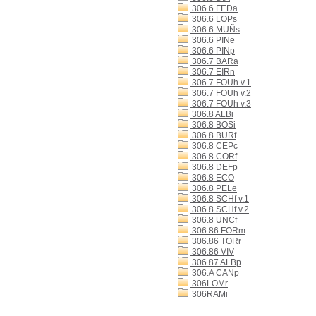
306.6 FEDa
306.6 LOPs
306.6 MUÑs
306.6 PINe
306.6 PINp
306.7 BARa
306.7 EIRn
306.7 FOUh v.1
306.7 FOUh v.2
306.7 FOUh v.3
306.8 ALBi
306.8 BOSi
306.8 BURf
306.8 CEPc
306.8 CORf
306.8 DEFp
306.8 ECO
306.8 PELe
306.8 SCHf v.1
306.8 SCHf v.2
306.8 UNCf
306.86 FORm
306.86 TORr
306.86 VIV
306.87 ALBp
306.A CANp
306LOMr
306RAMi