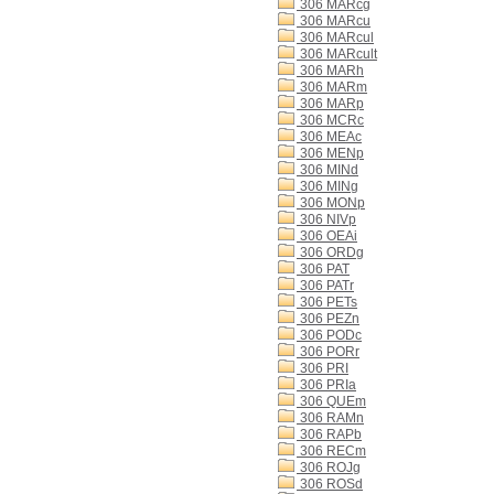
306 MARcg
306 MARcu
306 MARcul
306 MARcult
306 MARh
306 MARm
306 MARp
306 MCRc
306 MEAc
306 MENp
306 MINd
306 MINg
306 MONp
306 NIVp
306 OEAi
306 ORDg
306 PAT
306 PATr
306 PETs
306 PEZn
306 PODc
306 PORr
306 PRI
306 PRIa
306 QUEm
306 RAMn
306 RAPb
306 RECm
306 ROJg
306 ROSd