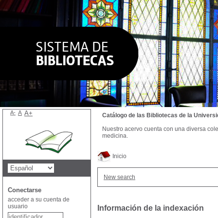
A-
A
A+
Catálogo de las Bibliotecas de la Univer
Nuestro acervo cuenta con una diversa colecc
medicina.
Inicio
New search
Conectarse
acceder a su cuenta de
usuario
Información de la indexación