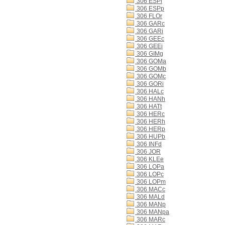
306 ESPi
306 ESPp
306 FLOr
306 GARc
306 GARi
306 GEEc
306 GEEi
306 GIMg
306 GOMa
306 GOMb
306 GOMc
306 GORi
306 HALc
306 HANh
306 HATt
306 HERc
306 HERh
306 HERp
306 HUPb
306 INFd
306 JOR
306 KLEe
306 LOPa
306 LOPc
306 LOPm
306 MACc
306 MALd
306 MANp
306 MANpa
306 MARc