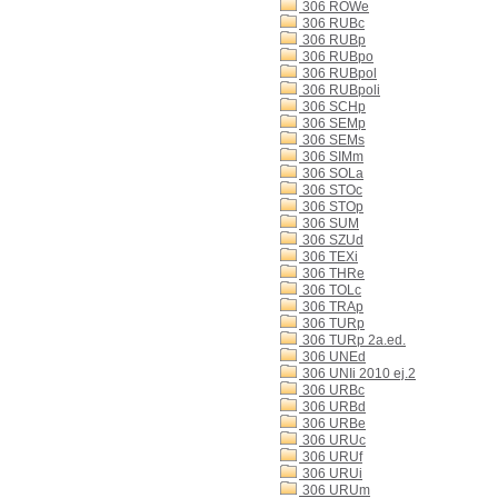
306 ROWe
306 RUBc
306 RUBp
306 RUBpo
306 RUBpol
306 RUBpoli
306 SCHp
306 SEMp
306 SEMs
306 SIMm
306 SOLa
306 STOc
306 STOp
306 SUM
306 SZUd
306 TEXi
306 THRe
306 TOLc
306 TRAp
306 TURp
306 TURp 2a.ed.
306 UNEd
306 UNIi 2010 ej.2
306 URBc
306 URBd
306 URBe
306 URUc
306 URUf
306 URUi
306 URUm