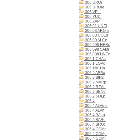
306 URUr
306 URUre
306 VELl
306 YUDr
306 ZAPi
306.01 UNEi
306.03 AROm
306.03 COEd
306.09 ALCc
306.098 HERe
306.098 SAMi
306.098 UNEc
306.1 CHAc
306.1 LOPc
306.1ACHb
306.2 ABRa
306.2 BIRs
306.2 MARp
306.2 REAu
306.2 SENe
306.2 SOLp
306.4
306.4 ALVmo
306.4 ALVn
306.4 BALg
306.4 BARe
306.4 BROc
306.4 COMn
306.4 COMp
306.4 COMt