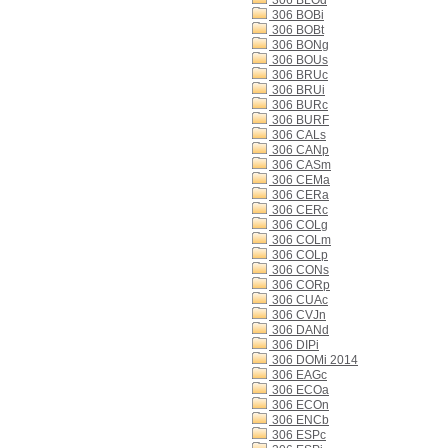
306 BLOd
306 BOBi
306 BOBt
306 BONg
306 BOUs
306 BRUc
306 BRUi
306 BURc
306 BURF
306 CALs
306 CANp
306 CASm
306 CEMa
306 CERa
306 CERc
306 COLg
306 COLm
306 COLp
306 CONs
306 CORp
306 CUAc
306 CVJn
306 DANd
306 DIPi
306 DOMi 2014
306 EAGc
306 ECOa
306 ECOn
306 ENCb
306 ESPc