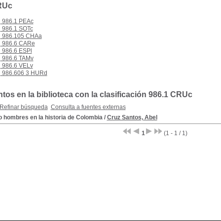
RUc
986.1 PEAc
986.1 SOTc
986.105 CHAa
986.6 CARe
986.6 ESPl
986.6 TAMv
986.6 VELv
986.606 3 HURd
os en la biblioteca con la clasificación 986.1 CRUc
Refinar búsqueda
Consulta a fuentes externas
o hombres en la historia de Colombia
/
Cruz Santos, Abel
1
(1 - 1 / 1)