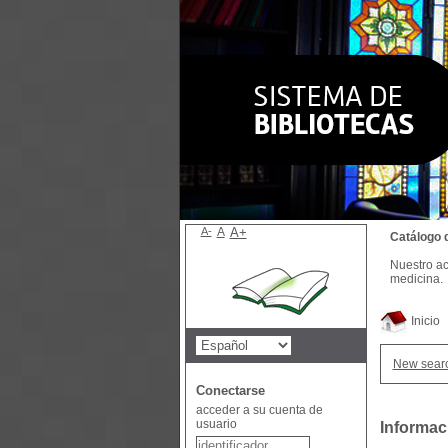
A-
A
A+
Catálogo 
Nuestro ac
medicina.
Inicio
New sear
Conectarse
acceder a su cuenta de
usuario
Informac